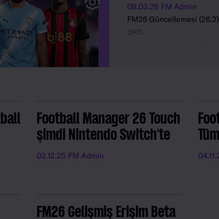
09.03.26
FM Admin
FM26 Güncellemesi (26.2) 
çıktı.
Bu güncelleme Ocak Tran
transferlerini, binlerce oy
Mevcut Yetenekleri, Potan
Özellik değişikliklerini, a
ekleme ve yükseltmeyi içe
ball
Football Manager 26 Touch
Foo
şimdi Nintendo Switch'te
Tüm
02.12.25
FM Admin
04.11.
FM26 Gelişmiş Erişim Beta