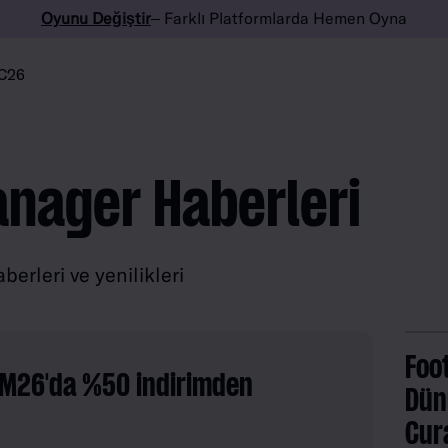
Oyunu Değiştir
– Farklı Platformlarda Hemen Oyna
C26
anager Haberleri
erleri ve yenilikleri
Foo
FM26'da %50 indirimden
Dün
Cur