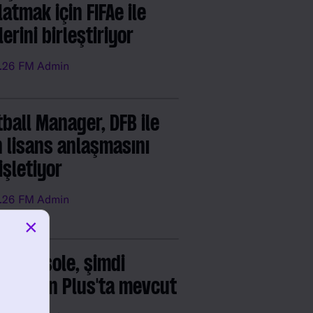
atmak için FIFAe ile
erini birleştiriyor
.26
FM Admin
tball Manager, DFB ile
n lisans anlaşmasını
işletiyor
.26
FM Admin
×
6 Console, şimdi
yStation Plus'ta mevcut