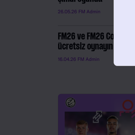
26.05.26
FM Admin
FM26 ve FM26 Console'
ücretsiz oynayın
16.04.26
FM Admin