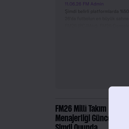
11.06.26
FM Admin
Şimdi belirli platformlarda %5
26'da futbolun en büyük sahnesi
FM26 (PC/Mac), FM26 Console
Switch™) için %50 indirim fırsat
olarak başarılı olmaya hazırla
deneyimle.
FM26 Millî Takım
Menajerliği Güncelleme
Şimdi Oyunda