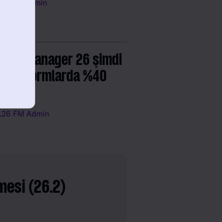
.26
FM Admin
tball Manager 26 şimdi
 platformlarda %40
rimli
.26
FM Admin
esi (26.2)