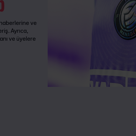
p
 haberlerine ve
iş. Ayrıca,
anı ve üyelere