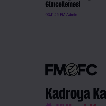
Güncellemesi
03.11.25
FM Admin
Kadroya Kat