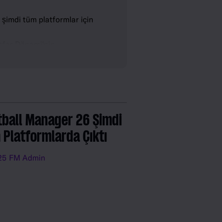
şimdi tüm platformlar için
sfer Dönemi'nin
uncu ve personel için
siyel Yetenekleri ve
ynı zamanda birkaç oyun içi
riyor.
tball Manager 26 Şimdi
 Platformlarda Çıktı
25
FM Admin