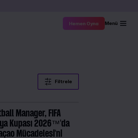
Menü
Hemen Oyna
Filtrele
tball Manager, FIFA
ya Kupası 2026™'da
açao Mücadelesi'ni