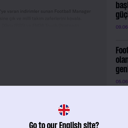
başl
0'ye varan indirimler sunan Football Manager
güçl
ne çık ve millî takım zaferlerini kovala.
 (Xbox/PS5) ve FM26 Touch (Nintendo
09.06
ını kaçırma, seni bir millî takım menajeri
yan yeni araç ve oyun yükseltmelerini
Foo
ola
gen
05.06
Millî Takım Menajerliği'nin
FM2
si
dönüşü ve FM26'nın
Pla
Go to our English site?
incelenmesi