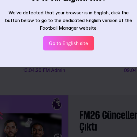
21.04
11.05.26
Miles Jacobson
We’ve detected that your browser is in English, click the
button below to go to the dedicated English version of the
Football Manager website.
u
FM26 ve FM26 Console
Foo
Go to English site
şimdi Xbox Game Pass
tüm
Premium'da
indi
13.04.26
FM Admin
09.04
FM26 Güncellem
Çıktı