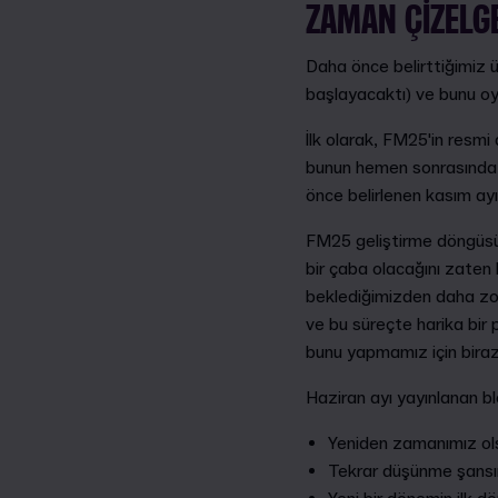
ZAMAN ÇIZELG
Daha önce belirttiğimiz ü
başlayacaktı) ve bunu oy
İlk olarak, FM25'in resm
bunun hemen sonrasında b
önce belirlenen kasım ayı
FM25 geliştirme döngüsü,
bir çaba olacağını zaten 
beklediğimizden daha zorl
ve bu süreçte harika bir 
bunu yapmamız için bira
Haziran ayı yayınlanan b
Yeniden zamanımız ols
Tekrar düşünme şansı