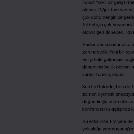
Fakat farklı bir geliştir
olacak. Diğer tüm sürüml
çok daha zengin bir şeki
futbol için çok heyecanlı
olarak geri dönecek, ilave
Bunlar zor kararlar olsa 
zorundaydık. Yeni bir oyu
en iyi hale gelmesini sağ
döneminin bu ilk adımını 
süresi tanımış olduk.
Son haftalarda, ben de 
zaman ayırmak amacıyla 
değeridir. Şu anda elimi
konferansının açılışınd
Bu etkinlikte FM yine d
yolculuğu yapmayacağım. 