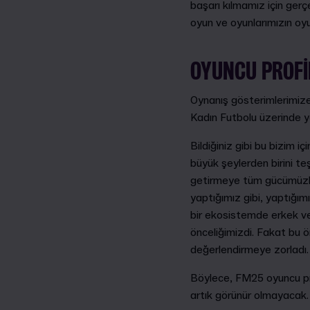
başarı kılmamız için ger
oyun ve oyunlarımızın oyu
OYUNCU PROFI
Oynanış gösterimlerimize 
Kadın Futbolu üzerinde y
Bildiğiniz gibi bu bizim 
büyük şeylerden birini t
getirmeye tüm gücümüzle 
yaptığımız gibi, yaptığı
bir ekosistemde erkek ve
önceliğimizdi. Fakat bu ön
değerlendirmeye zorladı
Böylece, FM25 oyuncu profi
artık görünür olmayacak