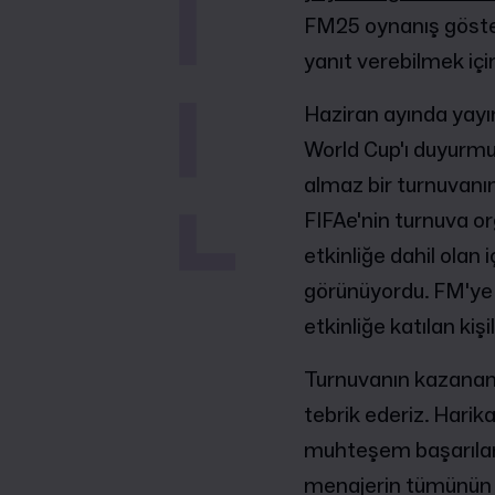
FM25 oynanış göste
yanıt verebilmek içi
Haziran ayında yayın
World Cup'ı duyurmu
almaz bir turnuvanın
FIFAe'nin turnuva o
etkinliğe dahil olan 
görünüyordu. FM'ye 
etkinliğe katılan kiş
Turnuvanın kazanan
tebrik ederiz. Harik
muhteşem başarılara
menajerin tümünün 