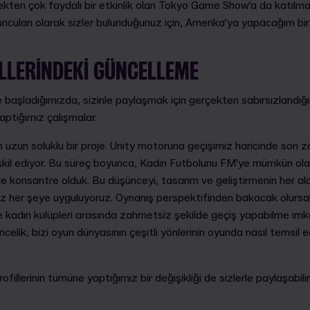
çekten çok faydalı bir etkinlik olan Tokyo Game Show'a da katıl
ncuları olarak sizler bulunduğunuz için, Amerika'ya yapacağım bir
LLERINDEKI GÜNCELLEME
başladığımızda, sizinle paylaşmak için gerçekten sabırsızlandığı
aptığımız çalışmalar.
için uzun soluklu bir proje. Unity motoruna geçişimiz haricinde son
eşkil ediyor. Bu süreç boyunca, Kadın Futbolunu FM'ye mümkün ola
konsantre olduk. Bu düşünceyi, tasarım ve geliştirmenin her al
mız her şeye uyguluyoruz. Oynanış perspektifinden bakacak olursa
 kadın kulüpleri arasında zahmetsiz şekilde geçiş yapabilme imka
celik, bizi oyun dünyasının çeşitli yönlerinin oyunda nasıl temsil ed
.
llerinin tümüne yaptığımız bir değişikliği de sizlerle paylaşabiliriz
.