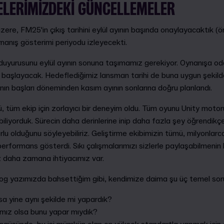
ELERIMIZDEKI GÜNCELLEMELER
zere, FM25'in çıkış tarihini eylül ayının başında onaylayacaktık (ön
nanış gösterimi periyodu izleyecekti.
i duyurusunu eylül ayının sonuna taşımamız gerekiyor. Oynanışa 
aşlayacak. Hedeflediğimiz lansman tarihi de buna uygun şekilde 
nın başları döneminden kasım ayının sonlarına doğru planlandı.
 tüm ekip için zorlayıcı bir deneyim oldu. Tüm oyunu Unity moto
biliyorduk. Sürecin daha derinlerine inip daha fazla şey öğrendikç
u olduğunu söyleyebiliriz. Geliştirme ekibimizin tümü, milyonlarca 
performans gösterdi. Sıkı çalışmalarımızı sizlerle paylaşabilmeni
z daha zamana ihtiyacımız var.
log yazımızda bahsettiğim gibi, kendimize daima şu üç temel sor
a yine aynı şekilde mi yapardık?
mız olsa bunu yapar mıydık?