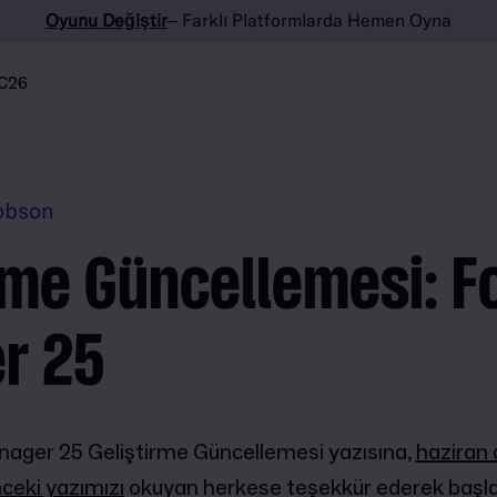
Oyunu Değiştir
– Farklı Platformlarda Hemen Oyna
C26
obson
rme Güncellemesi: F
r 25
nager 25 Geliştirme Güncellemesi yazısına,
haziran 
nceki yazımızı
okuyan herkese teşekkür ederek başl