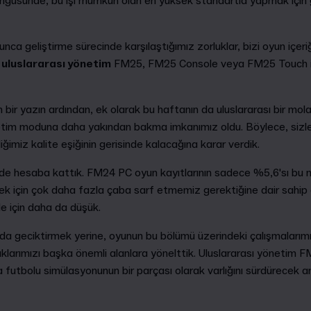
döngüsünde, bu işi mümkün olan en yüksek standartla yapmak içi
ca geliştirme sürecinde karşılaştığımız zorluklar, bizi oyun içeriğiy
:
uluslararası yönetim
FM25, FM25 Console veya FM25 Touch içi
bir yazın ardından, ek olarak bu haftanın da uluslararası bir mol
etim moduna daha yakından bakma imkanımız oldu. Böylece, sizle
iğimiz kalite eşiğinin gerisinde kalacağına karar verdik.
ni de hesaba kattık. FM24 PC oyun kayıtlarının sadece %5,6'sı bu
mek için çok daha fazla çaba sarf etmemiz gerektiğine dair sahi
le için daha da düşük.
a geciktirmek yerine, oyunun bu bölümü üzerindeki çalışmalarımı
klarımızı başka önemli alanlara yönelttik. Uluslararası yönetim
futbolu simülasyonunun bir parçası olarak varlığını sürdürecek a