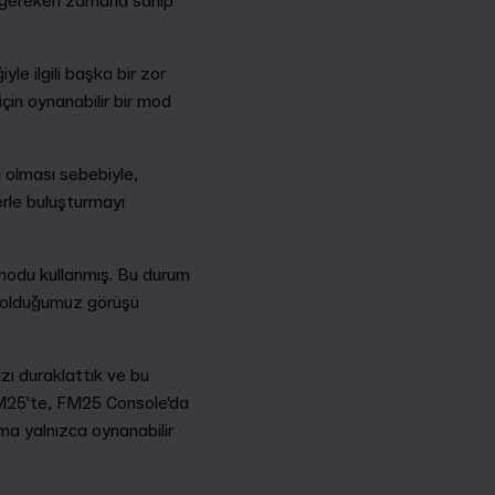
n gereken zamana sahip
le ilgili başka bir zor
n oynanabilir bir mod
a olması sebebiyle,
rle buluşturmayı
 modu kullanmış. Bu durum
p olduğumuz görüşü
zı duraklattık ve bu
 FM25'te, FM25 Console'da
ma yalnızca oynanabilir