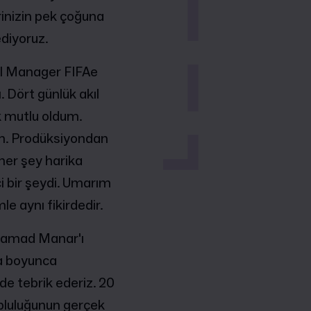
inizin pek çoğuna
ediyoruz.
all Manager FIFAe
 Dört günlük akıl
k mutlu oldum.
um. Prodüksiyondan
 her şey harika
 bir şeydi. Umarım
le aynı fikirdedir.
uhamad Manar'ı
va boyunca
e tebrik ederiz. 20
pluluğunun gerçek