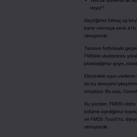
Yeni bir dönemin ilk 
miyiz?
Geçtiğimiz birkaç ay boyun
karar vermeye sevk etti
olmayacak.
Turnuva futboluyla geçen 
FM'deki uluslararası yön
planladığımız şeyin, isted
Elimizdeki oyun verileri
da bu deneyimi iyileştir
onaylıyor. Bu sayı, Conso
Bu yüzden, FM25'i daha d
bölüme ayırdığımız kayna
ve FM25 Touch'ta, dünya 
olmayacak.