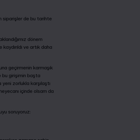
 siparişler de bu tarihte
odaklandığımız dönem
kaydırıldı ve artık daha
runa geçirmenin karmaşık
e bu girişimin başta
yeni zorlukla karşılaştı
n heyecanı içinde olsam da
uyu soruyoruz: