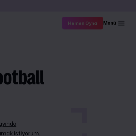
Menü
Hemen Oyna
ootball
ayında
amak istiyorum.