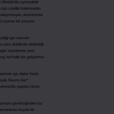
5 Mobile'da oynanabilir
için özellik bakımından
ulaşmasıyla, uluslararası
a oyunun bir parçası
iliği için vermek
süre dahilinde olabildiği
ager oyunlarının yeni
aç haftalık bir geliştirme
anmak için daha fazla
Büyük Resmi Gör"
celona'da yapılan Unite
klamam gerektiğinden bu
nsmanımızı büyük bir