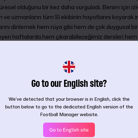
esel olduğunu bir kez daha vurguladı. Benim için izle
 ve uzmanların tüm SI ekibinin hayatlarını koyarak i
ını dinlemek hem rüya gibi hem de çok duygusal bir
lerleyen haftalarda hem çıkarabileceğimiz dersleri he
 için neler getirebileceğini görmek için turnuvayı mer
tirme Güncellemesi, haziran ayında size net bir res
a önce bahsettiğimiz bazı şeyleri gözden geçirmemiz
Go to our English site?
hakkında verdiğimiz geliştirme kararları hakkında si
We’ve detected that your browser is in English, click the
nümüzdeki aylarla ilgili takvimimizdeki bazı değişikli
button below to go to the dedicated English version of the
Football Manager website.
Go to English site