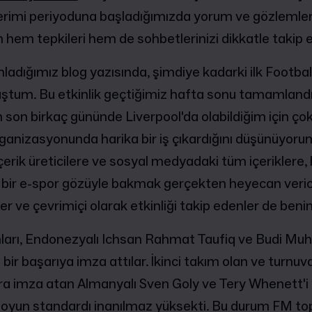
rimi periyoduna başladığımızda yorum ve gözlemler
n hem tepkileri hem de sohbetlerinizi dikkatle takip 
ladığımız blog yazısında, şimdiye kadarki ilk Footb
ştum. Bu etkinlik geçtiğimiz hafta sonu tamamlandı.
 son birkaç gününde Liverpool'da olabildiğim için ço
rganizasyonunda harika bir iş çıkardığını düşünüyor
içerik üreticilere ve sosyal medyadaki tüm içeriklere,
bir e-spor gözüyle bakmak gerçekten heyecan verici
iler ve çevrimiçi olarak etkinliği takip edenler de benim
ları, Endonezyalı Ichsan Rahmat Taufiq ve Budi M
a bir başarıya imza attılar. İkinci takım olan ve turnu
 imza atan Almanyalı Sven Goly ve Tery Whenett'i d
oyun standardı inanılmaz yüksekti. Bu durum FM to