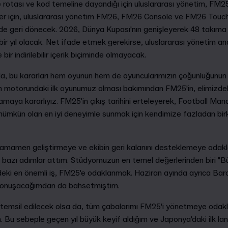
me rotası ve kod temeline dayandığı için uluslararası yönetim, FM2
er için, uluslararası yönetim FM26, FM26 Console ve FM26 Touch 
lde geri dönecek. 2026, Dünya Kupası'nın genişleyerek 48 takıma 
 bir yıl olacak. Net ifade etmek gerekirse, uluslararası yönetim an
 bir indirilebilir içerik biçiminde olmayacak.
da, bu kararları hem oyunun hem de oyuncularımızın çoğunluğunun iy
n motorundaki ilk oyunumuz olması bakımından FM25'in, elimizdeki 
lamaya kararlıyız. FM25'in çıkış tarihini erteleyerek, Football Man
mümkün olan en iyi deneyimle sunmak için kendimize fazladan birk
tamamen geliştirmeye ve ekibin geri kalanını desteklemeye odakl
bazı adımlar attım. Stüdyomuzun en temel değerlerinden biri "
zdeki en önemli iş, FM25'e odaklanmak. Haziran ayında ayrıca Bar
a konuşacağımdan da bahsetmiştim.
e temsil edilecek olsa da, tüm çabalarımı FM25'i yönetmeye oda
Bu sebeple geçen yıl büyük keyif aldığım ve Japonya'daki ilk la