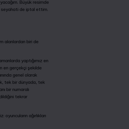
mayacağım. Büyük resimde
 seyahati de iptal ettim.
m alanlardan biri de
 zamanlarda yaptığımız en
n en gerçekçi şekilde
anında genel olarak
k, tek bir dünyada, tek
nı bir numaralı
ildiğini tekrar
: oyuncuların ağırlıkları