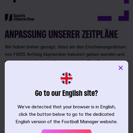
ANPASSUNG UNSERER ZEITPLÄNE
Wir haben bisher gesagt, dass wir das Erscheinungsdatum
von FM25 Anfang September bekannt geben werden und
dann auch die Vorbestellungen starten. Das Gameplay-
×
Rollout sollte kurz darauf folgen.
Zunächst mal mussten wir die offizielle Ankündigung von
FM25 auf Ende September verschieben. Der Gameplay-
Go to our English site?
Fokuszeitraum beginnt kurz danach. Unser geplantes
Erscheinungsdatum hat sich entsprechend ebenfalls
We’ve detected that your browser is in English,
verschoben, und zwar vom üblichen Termin Anfang
click the button below to go to the dedicated
November auf Ende November.
English version of the Football Manager website.
Die Entwicklung von FM25 war für das gesamte Team eine