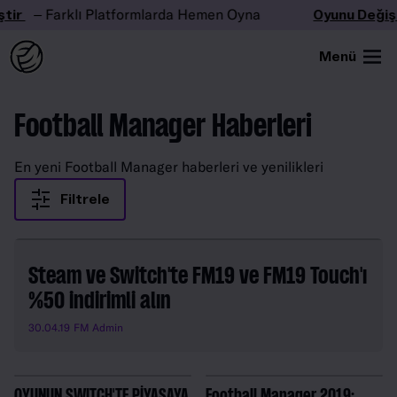
tir
– Farklı Platformlarda Hemen Oyna
Oyunu Değişt
Menü
Football Manager Haberleri
En yeni Football Manager haberleri ve yenilikleri
Filtrele
Steam ve Switch'te FM19 ve FM19 Touch'ı
%50 indirimli alın
30.04.19
FM Admin
OYUNUN SWITCH'TE PİYASAYA
Football Manager 2019: