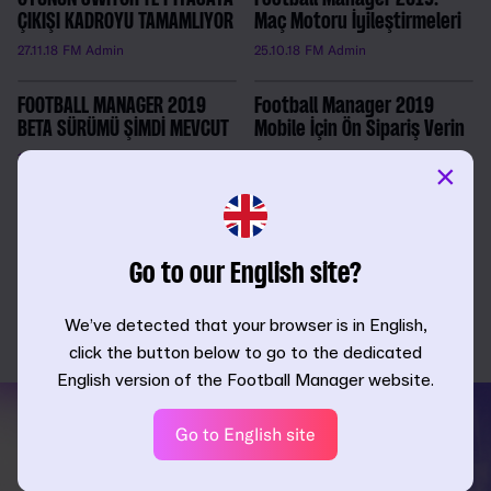
ÇIKIŞI KADROYU TAMAMLIYOR
Maç Motoru İyileştirmeleri
27.11.18
FM Admin
25.10.18
FM Admin
FOOTBALL MANAGER 2019
Football Manager 2019
BETA SÜRÜMÜ ŞİMDİ MEVCUT
Mobile İçin Ön Sipariş Verin
17.10.18
FM Admin
12.10.18
FM Admin
×
Football Manager 2019 –
yeni özellikler ortaya çıktı
27.09.18
FM Admin
Go to our English site?
We’ve detected that your browser is in English,
click the button below to go to the dedicated
English version of the Football Manager website.
Go to English site