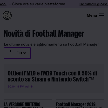
oco
– Gioca ora su varie piattaforme
Cambia il gioco
Menu
Novità di Football Manager
Le ultime notizie e aggiornamenti su Football Manager
Filtra
Ottieni FM19 e FM19 Touch con il 50% di
sconto su Steam e Nintendo Switch™
30.04.19
FM Admin
LA VERSIONE NINTENDO
Football Manager 2019: