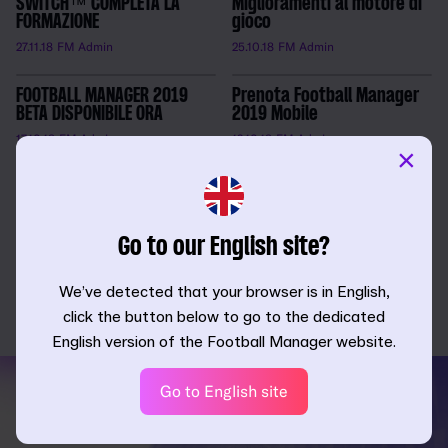
SWITCH™ COMPLETA LA
Miglioramenti al motore di
FORMAZIONE
gioco
27.11.18
FM Admin
25.10.18
FM Admin
FOOTBALL MANAGER 2019
Prenota Football Manager
BETA DISPONIBILE ORA
2019 Mobile
17.10.18
FM Admin
12.10.18
FM Admin
×
Football Manager 2019 -
Nuove caratteristiche
rivelate
Go to our English site?
27.09.18
FM Admin
We’ve detected that your browser is in English,
click the button below to go to the dedicated
English version of the Football Manager website.
Go to English site