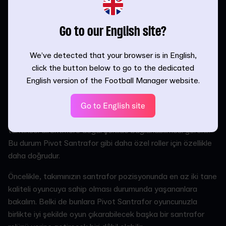
en sert orta savunma oyuncularıyla teke tek mücadelelere
girebilmesini ve önemli hava çekişmelerini kazanmasını
sağlayacaktır. Fiziksel tarafta Pivot Santrafor'un
Go to our English site?
ortalamanın üstünde Zıplama, Güç ve Denge değerlerine
sahip olması son derece mantıklı olacaktır.
We’ve detected that your browser is in English,
click the button below to go to the dedicated
Taktiksel Düzenlemeler
English version of the Football Manager website.
Hiçbir rol tek başına oynayarak başarılı olamaz. Gerçekten
de FM26'da herhangi bir oyuncu rolünün verimli olabilmesi
Go to English site
için dizilişinizle, seçtiğiniz diğer rollerle ve seçtiğiniz
taktiksel direktiflere doğal şekilde bağlanabilmesi gerekir.
Bu durum Pivot Santrafor gibi daha özel roller için özellikle
daha doğrudur.
Öncelikle, takımınızın santrafor pozisyonunda en az iki tane
kaliteli oyuncuya sahip olması durumunda yaşananlara
bakalım. Belki de bunlara Pivot Santrafor oyuncunuzla
birlikte iyi şekilde oyun çıkarabilecek başka bir santrafor