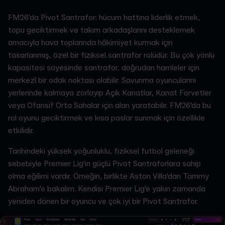
FM26'da Pivot Santrafor; hücum hattına liderlik etmek,
topu geciktirmek ve takım arkadaşlarını desteklemek
amacıyla hava toplarında hâkimiyet kurmak için
tasarlanmış, özel bir fiziksel santrafor rolüdür. Bu çok yönlü
kapasitesi sayesinde santrafor, doğrudan hamleler için
merkezî bir odak noktası olabilir. Savunma oyuncularını
yerlerinde kalmaya zorlayıp Açık Kanatlar, Kanat Forvetler
veya Ofansif Orta Sahalar için alan yaratabilir. FM26'da bu
rol oyunu geciktirmek ve kısa paslar sunmak için özellikle
etkilidir.
Tarihindeki yüksek yoğunluklu, fiziksel futbol geleneği
sebebiyle Premier Lig'in güçlü Pivot Santraforlara sahip
olma eğilimi vardır. Örneğin, birlikte Aston Villa'dan Tammy
Abraham'e bakalım. Kendisi Premier Lig'e yakın zamanda
yeniden dönen bir oyuncu ve çok iyi bir Pivot Santrafor.