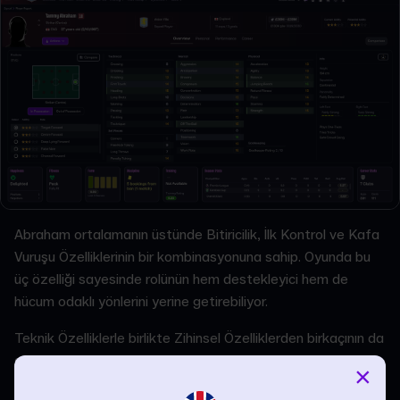
Abraham ortalamanın üstünde Bitiricilik, İlk Kontrol ve Kafa
Vuruşu Özelliklerinin bir kombinasyonuna sahip. Oyunda bu
üç özelliği sayesinde rolünün hem destekleyici hem de
hücum odaklı yönlerini yerine getirebiliyor.
Teknik Özelliklerle birlikte Zihinsel Özelliklerden birkaçının da
güçlü olması önerilir. Temel olarak Agresiflik, Cesaret ve
×
Soğukkanlılık üçlüsü santraforun rakip takımdaki en güçlü ve