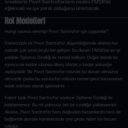
örneklerle Pivot Santraforların neden FM26'da
eğlenceli ve işe yarar olduğunu anlatacak.
Rol Modelleri
Hangi oyuncu arketipi Pivot Santrafor için uygundur?
Stereotipik bir Pivot Santrafor düşündüğümde aklıma her
zaman çok uzun boylu biri geliyor. Bu durum FM26'da en iyi
şekilde Zıplama Özelliği ile temsil ediliyor. Doğal olarak bir
oyuncu ne kadar uzunsa dikey olarak o kadar yükseğe
zıplayabilir. Bir Pivot Santrafor rolünde bu durum olmazsa
olmazdır çünkü bu santrafor rolünün temel işlevi hücumunun
odak noktası olarak işlemektir.
Fakat tipik Pivot Santrafor sadece Zıplama Özelliği ile
belirlenemez. Bu rol yalnızca tek bir özelliğe yüklenemez.
Aksine, Pivot Santrafor hem doğrudan hücumlarda hem de
bağlantılı destek hamlelerinde öne çıkan, hibrit bir hücum
rolüdür.