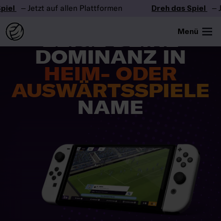
el
– Jetzt auf allen Plattformen
Dreh das Spiel
– Jet
Menü
ZEIGE DEINE
DOMINANZ IN
HEIM- ODER
AUSWÄRTSSPIELE
NAME