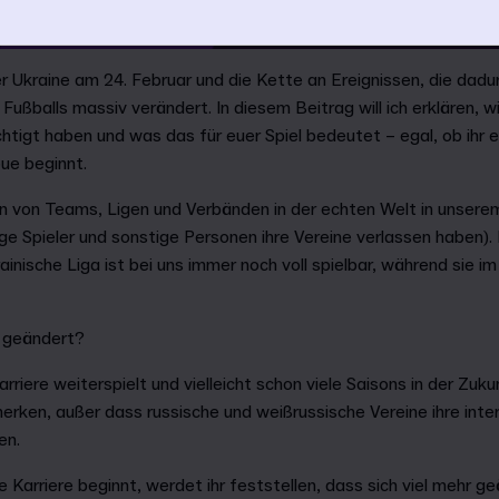
er Ukraine am 24. Februar und die Kette an Ereignissen, die dad
ußballs massiv verändert. In diesem Beitrag will ich erklären, wi
tigt haben und was das für euer Spiel bedeutet – egal, ob ihr e
eue beginnt.
n von Teams, Ligen und Verbänden in der echten Welt in unserem
ige Spieler und sonstige Personen ihre Vereine verlassen haben). 
inische Liga ist bei uns immer noch voll spielbar, während sie i
h geändert?
rriere weiterspielt und vielleicht schon viele Saisons in der Zukun
rken, außer dass russische und weißrussische Vereine ihre inter
en.
e Karriere beginnt, werdet ihr feststellen, dass sich viel mehr g