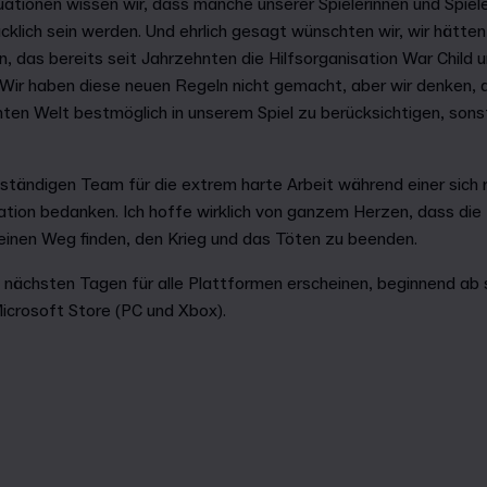
uationen wissen wir, dass manche unserer Spielerinnen und Spiel
cklich sein werden. Und ehrlich gesagt wünschten wir, wir hätten 
das bereits seit Jahrzehnten die Hilfsorganisation War Child unte
 Wir haben diese neuen Regeln nicht gemacht, aber wir denken, d
ten Welt bestmöglich in unserem Spiel zu berücksichtigen, sons
ständigen Team für die extrem harte Arbeit während einer sich
tion bedanken. Ich hoffe wirklich von ganzem Herzen, dass die 
inen Weg finden, den Krieg und das Töten zu beenden.
n nächsten Tagen für alle Plattformen erscheinen, beginnend ab
icrosoft Store (PC und Xbox).