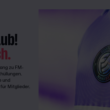
lub!
ch.
gang zu FM-
hüllungen.
e und
ür Mitglieder.