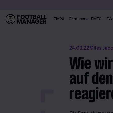
FM26
Features
FMFC
FW
24.03.22
Miles Jac
Wie wir
auf den
reagier