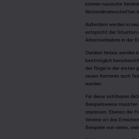
können russische Verein
Nationalmannschaften an 
Außerdem werden in neuen
entspricht der Situation 
Arbeitserlaubnis in der 
Darüber hinaus werden i
bestmöglich berücksichti
der Regel in der ersten 
neuen Karrieren auch fe
wurden.
Für diese sichtbaren Ak
Beispielsweise mussten w
anpassen. Ebenso die Fr
Vereine ist das Erreiche
Beispiele von vielen, vie