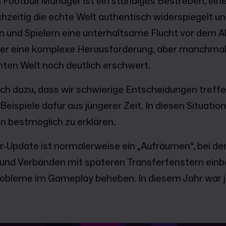
 Football Manager ist ein ständiges Bestreben, eine 
ichzeitig die echte Welt authentisch widerspiegelt u
n und Spielern eine unterhaltsame Flucht vor dem Al
r eine komplexe Herausforderung, aber manchmal 
chten Welt noch deutlich erschwert.
ich dazu, dass wir schwierige Entscheidungen treff
Beispiele dafür aus jüngerer Zeit. In diesen Situatio
n bestmöglich zu erklären.
r-Update ist normalerweise ein „Aufräumen“, bei de
n und Verbänden mit späteren Transferfenstern ein
robleme im Gameplay beheben. In diesem Jahr war j