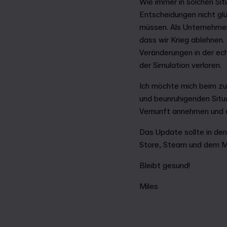
Wie immer in solchen Sit
Entscheidungen nicht glü
müssen. Als Unternehmen, 
dass wir Krieg ablehnen.
Veränderungen in der ech
der Simulation verloren.
Ich möchte mich beim zu
und beunruhigenden Situa
Vernunft annehmen und e
Das Update sollte in de
Store, Steam und dem M
Bleibt gesund!
Miles