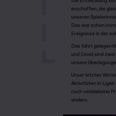
Die Entwicklung von
erschaffen, die gle
unseren Spielerinne
Das war schon imme
Ereignisse in der e
Das führt gelegentl
und Covid sind zwei 
unsere Überlegunge
Unser letztes Winte
Aktivitäten in Lige
noch verbliebene P
anders.