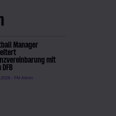
n
tball Manager
eitert
enzvereinbarung mit
 DFB
.2026
- FM Admin