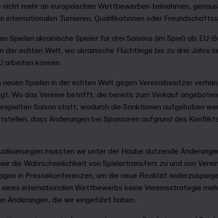
e nicht mehr an europäischen Wettbewerben teilnehmen, genaus
internationalen Turnieren, Qualifikationen oder Freundschaftss
 Spielen ukrainische Spieler für drei Saisons (im Spiel) als EU-
in der echten Welt, wo ukrainische Flüchtlinge bis zu drei Jahre 
EU arbeiten können.
n neuen Spielen in der echten Welt gegen Vereinsbesitzer verhä
gt. Wo das Vereine betrifft, die bereits zum Verkauf angeboten 
gespielten Saison statt, wodurch die Sanktionen aufgehoben wer
ststellen, dass Änderungen bei Sponsoren aufgrund des Konflik
tualisierungen mussten wir unter der Haube dutzende Änderung
ir die Wahrscheinlichkeit von Spielertransfers zu und von Verei
agen in Pressekonferenzen, um die neue Realität widerzuspiegel
n eines internationalen Wettbewerbs keine Vereinsstrategie mehr.
len Änderungen, die wir eingeführt haben.