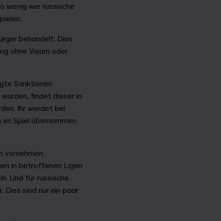
o wenig wie russische
pielen.
Bürger behandelt. Dies
lang ohne Visum oder
ngte Sanktionen
wurden, findet dieser in
den. Ihr werdet bei
ts im Spiel übernommen
en vornehmen.
nen in betroffenen Ligen
n. Und für russische
 Dies sind nur ein paar