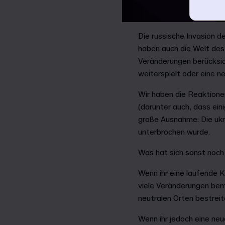
Die russische Invasion d
haben auch die Welt des F
Veränderungen berücksich
weiterspielt oder eine n
Wir haben die Reaktione
(darunter auch, dass ein
große Ausnahme: Die ukra
unterbrochen wurde.
Was hat sich sonst noc
Wenn ihr eine laufende Ka
viele Veränderungen beme
neutralen Orten bestreit
Wenn ihr jedoch eine neu