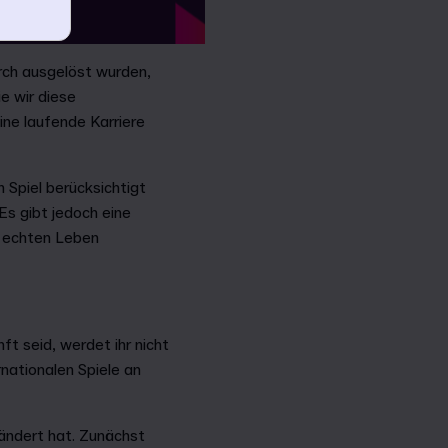
urch ausgelöst wurden,
e wir diese
ine laufende Karriere
 Spiel berücksichtigt
Es gibt jedoch eine
m echten Leben
ft seid, werdet ihr nicht
nationalen Spiele an
eändert hat. Zunächst