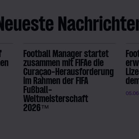
Neueste Nachrichte
f
Football Manager startet
Foo
men
zusammen mit FIFAe die
erw
Curaçao-Herausforderung
Liz
im Rahmen der FIFA
dem
Fußball-
05.06
Weltmeisterschaft
2026™
09.06.2026
- FM Admin