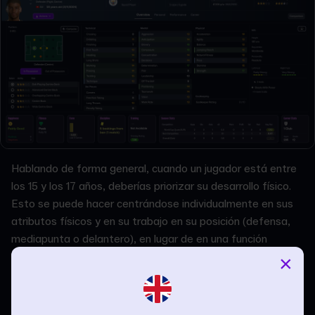
Hablando de forma general, cuando un jugador está entre
los 15 y los 17 años, deberías priorizar su desarrollo físico.
Esto se puede hacer centrándose individualmente en sus
atributos físicos y en su trabajo en su posición (defensa,
mediapunta o delantero), en lugar de en una función
específica.
×
Entonces, a menos que sean una superestrella evidente,
entre los 18 y los 21 años es cuando debes centrarte en