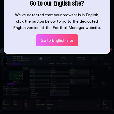
completar algunas de sus deficiencias técnicas y
Go to our English site?
prepararlos para su papel en el equipo. En esta etapa, el
entrenamiento debe centrarse en los atributos técnicos,
We’ve detected that your browser is in English,
asignando un rol preferencial en función de cómo se están
click the button below to go to the dedicated
perfilando y dónde quieres que encajen. También es en
English version of the Football Manager website.
esta etapa cuando debes considerar los traspasos de
préstamo a un nivel adecuado.
Go to English site