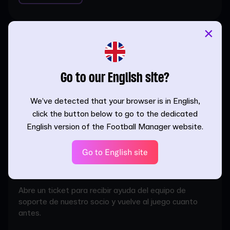
×
FAQ de SEGA
Respuestas a tus preguntas frecuentes en todas las
plataformas. Si no encuentras lo que buscas, abre un
Go to our English site?
ticket o visita nuestros foros.
We’ve detected that your browser is in English,
click the button below to go to the dedicated
Leer las FAQ
English version of the Football Manager website.
Go to English site
Soporte de SEGA
Abre un ticket para recibir ayuda del equipo de
soporte de nuestro socio y vuelve al juego cuanto
antes.