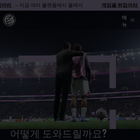
어라
– 지금 여러 플랫폼에서 플레이
게임을 뒤집어라
메
뉴
어떻게 도와드릴까요?