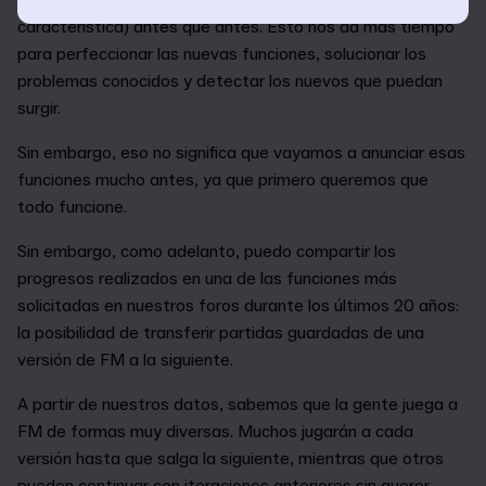
característica) antes que antes. Esto nos da más tiempo
para perfeccionar las nuevas funciones, solucionar los
problemas conocidos y detectar los nuevos que puedan
surgir.
Sin embargo, eso no significa que vayamos a anunciar esas
funciones mucho antes, ya que primero queremos que
todo funcione.
Sin embargo, como adelanto, puedo compartir los
progresos realizados en una de las funciones más
solicitadas en nuestros foros durante los últimos 20 años:
la posibilidad de transferir partidas guardadas de una
versión de FM a la siguiente.
A partir de nuestros datos, sabemos que la gente juega a
FM de formas muy diversas. Muchos jugarán a cada
versión hasta que salga la siguiente, mientras que otros
pueden continuar con iteraciones anteriores sin querer