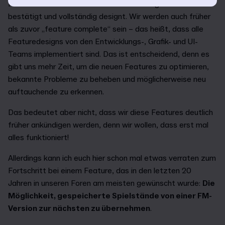
Feature-Set für FM24 früher als in vorherigen Versionen
bestätigt und vollständig designt. Wir werden auch früher
als zuvor „feature complete“ sein – das heißt, dass alle
Featuredesigns von den Entwicklungs-, Grafik- und UI-
Teams implementiert sind. Das ist entscheidend, denn es
gibt uns mehr Zeit, um die neuen Features zu optimieren,
bekannte Probleme zu beheben und möglicherweise neu
auftauchende zu erkennen.
Das bedeutet aber nicht, dass wir diese Features deutlich
früher ankündigen werden, denn wir wollen, dass erst mal
alles funktioniert!
Allerdings kann ich euch hier schon mal etwas verraten zum
Fortschritt bei einem Feature, das in den letzten 20
Jahren in unseren Foren am meisten gewünscht wurde:
Die
Möglichkeit, gespeicherte Spielstände von einer FM-
Version zur nächsten zu übernehmen
.