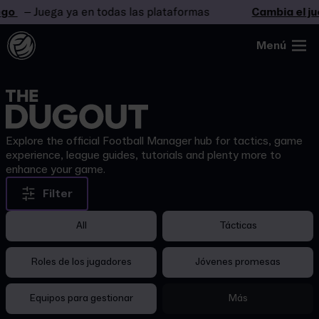
o
– Juega ya en todas las plataformas
Cambia el jueg
Menú
Explore the official Football Manager hub for tactics, game
experience, league guides, tutorials and plenty more to
enhance your game.
Filter
All
Tácticas
Roles de los jugadores
Jóvenes promesas
Equipos para gestionar
Más