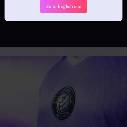
Go to English site
Dominar los saques largos
Liderar el ataque en FM26
en FM26
con una sola delantera
Tácticas | Guido Merry | 01.02.26
| 24.11.25