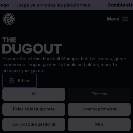
ego
– Juega ya en todas las plataformas
Cambia el j
Menú
Explore the official Football Manager hub for tactics, game
experience, league guides, tutorials and plenty more to
enhance your game.
Filter
All
Tácticas
Roles de los jugadores
Jóvenes promesas
Equipos para gestionar
Más