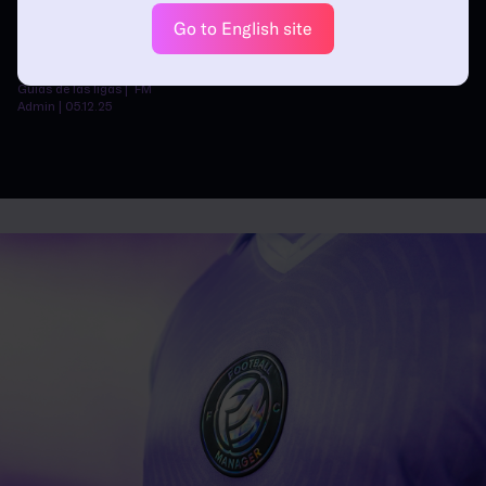
Go to English site
CÓMO DIRIGIR EN LA
BARCLAYS WOMEN'S SUPER
LEAGUE EN FM26
Guías de las ligas | FM
Admin | 05.12.25