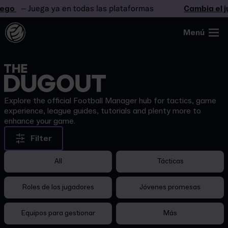
ego
– Juega ya en todas las plataformas
Cambia el ju
Menú
Explore the official Football Manager hub for tactics, game
experience, league guides, tutorials and plenty more to
enhance your game.
Filter
All
Tácticas
Roles de los jugadores
Jóvenes promesas
Equipos para gestionar
Más