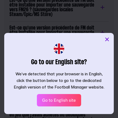
Est-ce qu'une version précédente de FM doit
être installée pour importer une sauvegarde
vers FM26 ? (sauvegardes locales
Steam/Epic/MS Store)
Est-ce qu'une version précédente de FM doit
être installée pour importer une sauvegarde
×
vers FM26 ? (Steam Cloud)
Est-ce qu'une version précédente de FM doit
être installée pour importer une sauvegarde
vers FM26 ? (sauvegarde Epic cloud)
Go to our English site?
Comment puis-je charger mes sauvegardes
We’ve detected that your browser is in English,
FM dans FM26 ?
click the button below to go to the dedicated
English version of the Football Manager website.
Puis-je utiliser l'éditeur en jeu pour mes
sauvegardes FM dans FM26 ?
Go to English site
Puis-je conserver les objets de la boutique
en jeu que j'avais achetés ou débloqués