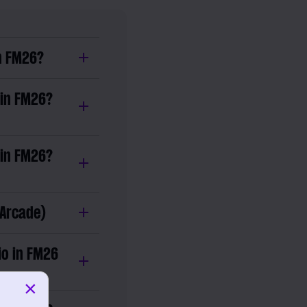
in FM26?
 in FM26?
 in FM26?
 Arcade)
io in FM26
×