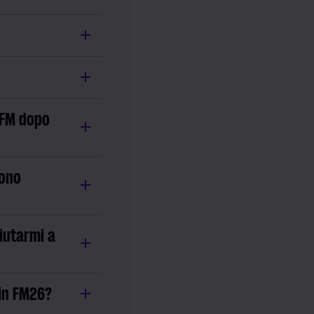
 FM dopo
vono
iutarmi a
 in FM26?