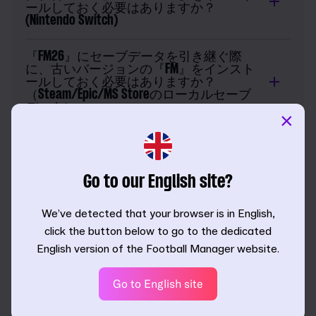
ールしておく必要はありますか？
(Nintendo Switch)
『FM26』にセーブデータを引き継ぐ際
に、古いバージョンの『FM』をインスト
ールしておく必要はありますか？
（Steam/Epic/MS Storeのローカルセーブ
データ）
×
『FM26』にセーブデータを引き継ぐ際
に、古いバージョンの『FM』をインスト
ールしておく必要はありますか？
Go to our English site?
（Steamクラウド）
We’ve detected that your browser is in English,
『FM26』にセーブデータを引き継ぐ際
に、古いバージョンの『FM』をインスト
click the button below to go to the dedicated
ールしておく必要はありますか？（Epic
English version of the Football Manager website.
クラウドセーブ）
Go to English site
どうすれば『FM』のセーブデータを
『FM26』に読み込めますか？