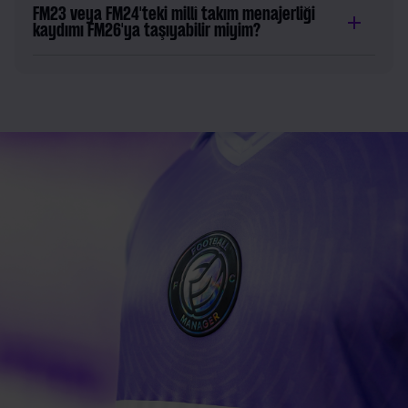
FM23 veya FM24'teki millî takım menajerliği
kaydımı FM26'ya taşıyabilir miyim?