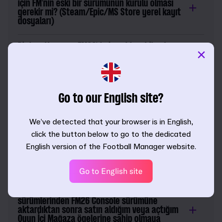
için FM'nin eski bir sürümünün kurulu olması
gerekir mi? (Steam/Epic/MS Store yerel kayıt
dosyaları)
Bir kayıtlı oyunu FM26'da içe aktarabilmek
×
için FM'nin eski bir sürümünün kurulu olması
gerekir mi? (Steam Cloud)
Bir kayıtlı oyunu FM26'da içe aktarabilmek
Go to our English site?
için FM'nin eski bir sürümünün kurulu olması
gerekir mi? (Epic bulut kaydı)
We’ve detected that your browser is in English,
FM26'da FM kayıt dosyalarını nasıl yüklerim?
click the button below to go to the dedicated
English version of the Football Manager website.
FM kayıtlı oyunlarım için oyun içi editörü
FM26'da kullanabilir miyim?
Go to English site
Kayıtlı oyunumu eski FM Console
sürümlerinden FM26 Console sürümüne
aktardıktan sonra satın aldığım veya açtığım
Oyun İçi Mağaza ögelerine sahip olmaya