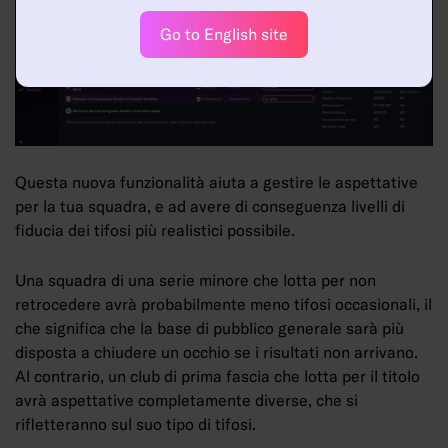
Go to English site
Questa nuova funzionalità aiuta a gestire le aspettative
per la tua squadra, e ad avere di conseguenza livelli di
fiducia dei tifosi più realistici possibile.
Una squadra di una serie minore che lotta per non
retrocedere avrà probabilmente meno tifosi occasionali, il
che significa che la base di pubblico generale sarà più
disposta a chiudere un occhio se i risultati non arrivano.
Al contrario, un club di prima fascia che lotta per il titolo
avrà aspettative completamente diverse, che si
rifletteranno sul suo tipo di tifosi.