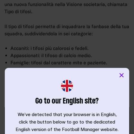
una nuova funzionalità nella Visione societaria, chiamata
Tipo di tifosi.
Il tipo di tifosi permette di inquadrare la fanbase della tua
squadra, suddividendola in sei categorie:
Accaniti: i tifosi più calorosi e fedeli.
Appassionati: il tifoso di calcio medio.
Famiglie: tifosi dal carattere mite e paziente.
Occasionali: tifosi a cui interessa solo vincere.
×
Aziendali: tifosi più interessati alle strutture dello
stadio e alle strategie di marketing del club.
Casuali: tifosi meno appassionati e fedeli rispetto alla
media.
Go to our English site?
We’ve detected that your browser is in English,
click the button below to go to the dedicated
English version of the Football Manager website.