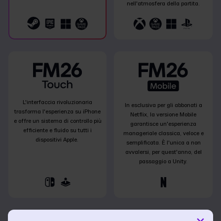
nell'atmosfera della partita.
L'interfaccia rivoluzionaria
In esclusiva per gli abbonati a
trasforma l'esperienza su iPhone
Netflix, la versione Mobile
e offre un sistema di controllo più
garantisce un'esperienza
efficiente e fluido su tutti i
manageriale classica, veloce e
dispositivi Apple.
semplificata. È l'unica a non
avvalersi, per quest'anno, del
passaggio a Unity.