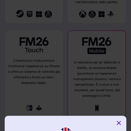
nell'atmosfera della partita.
L'interfaccia rivoluzionaria
In esclusiva per gli abbonati a
trasforma l'esperienza su iPhone
Netflix, la versione Mobile
e offre un sistema di controllo più
garantisce un'esperienza
efficiente e fluido su tutti i
manageriale classica, veloce e
dispositivi Apple.
semplificata. È l'unica a non
avvalersi, per quest'anno, del
passaggio a Unity.
×