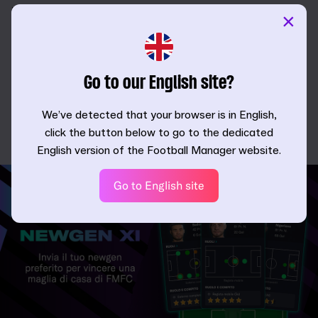
per comporre l'undici titolare riceveranno una
×
maglia da casa di FMFC 23 con il nome e il numero
del newgen stampati sulle spalle. Inoltre, i loro
campioni saranno i protagonisti di un blog sul sito di
Go to our English site?
FM e nell'hub di FMFC.
We’ve detected that your browser is in English,
Il concorso termina alle 18:00 CEST di mercoledì 28
click the button below to go to the dedicated
giugno.
Si applicano termini e condizioni
.
English version of the Football Manager website.
Go to English site