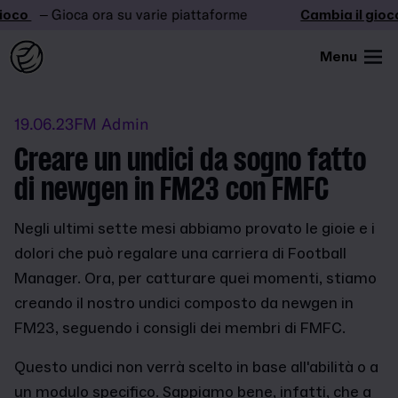
oco
– Gioca ora su varie piattaforme
Cambia il gioco
Menu
19.06.23
FM Admin
Creare un undici da sogno fatto
di newgen in FM23 con FMFC
Negli ultimi sette mesi abbiamo provato le gioie e i
dolori che può regalare una carriera di Football
Manager. Ora, per catturare quei momenti, stiamo
creando il nostro undici composto da newgen in
FM23, seguendo i consigli dei membri di FMFC.
Questo undici non verrà scelto in base all'abilità o a
un modulo specifico. Sappiamo bene, infatti, che a