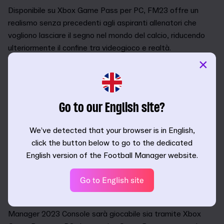
Disponibile su Xbox Game Pass per PC, FM23 offre un
realismo senza precedenti agli aspiranti allenatori che
vogliono lasciare il segno nel mondo del calcio, riducendo
ulteriormente il confine tra videogioco e realtà.
×
Le importanti modifiche al motore di gioco miglioreranno
l'esperienza della partita, mentre il mercato rivisto ti
aiuterà a creare la rosa dei tuoi sogni.
Go to our English site?
Trasforma i sogni dei tifosi in realtà andando oltre le loro
aspettative e dominando i tuoi rivali questa stagione. È il
We’ve detected that your browser is in English,
momento di dimostrare il tuo valore.
click the button below to go to the dedicated
English version of the Football Manager website.
FOOTBALL MANAGER 2023
CONSOLE
Go to English site
Conosciuto in precedenza come Xbox Edition, Football
Manager 2023 Console sarà giocabile sia tramite Xbox