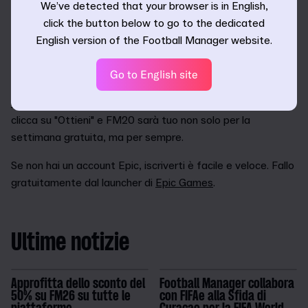
provare il negozio di Epic Games, puoi portare il tuo
We’ve detected that your browser is in English,
salvataggio su Epic e proseguire lì. Fai semplicemente clic
click the button below to go to the dedicated
su "Carica gioco" nella schermata iniziale e i tuoi salvataggi
English version of the Football Manager website.
saranno pronti per riprendere da dove li avevi lasciati.
Go to English site
Se possiedi già un account Epic, vai al negozio di
Epic
Games
entro le ore 4pm BST del 24 settembre. Da lì,
clicca su "Ottieni" e FM20 sarà tuo non solo per la
settimana gratuita, ma per sempre.
Se non hai un account Epic, iscriverti è facile e veloce. Fallo
gratuitamente dal launcher di
Epic Games
.
Ultime notizie
Approfitta dello sconto del
Football Manager collabora
50% su FM26 su tutte le
con FIFAe alla Sfida di