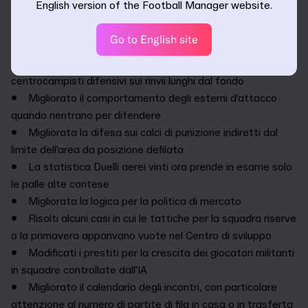
English version of the Football Manager website.
ripartenze
• Migliorato il modo in cui gli allenatori dell'IA impiegano
Go to English site
diverse combinazioni di ruoli a centrocampo
• Migliorato il posizionamento dei difensori centrali e dei
centrocampisti difensivi sui rinvii lunghi dal fondo
• Migliorato il comportamento degli esterni d'attacco
quando rientrano per difendere
• Migliorata la difesa sui calci di punizione indiretti dal
limite dell'area da posizione defilata
• La statistica Duelli aerei vinti ora prende in esame solo
le palle alte contese
• Migliorata la logica per la politica di mercato
• Risolti alcuni casi in cui le tattiche per la squadra riserve
o la primavera apparivano vuote nel Centro di sviluppo
• Modificati i prestiti per la crescita dei giocatori militanti
in squadre controllate dall'IA
• Migliorato il calendario degli incontri, con particolare
attenzione al numero di partite di fila in casa o in trasferta