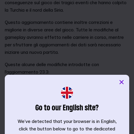
conseguenze sul gioco dei tragici eventi che hanno colpito
la Turchia e il nord della Siria.
Questo aggiornamento contiene inoltre correzioni e
migliorie in diverse aree del gioco. Tutte le modifiche al
gameplay avranno effetto nelle carriere in corso, mentre
per sfruttare gli aggiornamenti dei dati sarà necessario
iniziare una nuova partita.
Queste alcune delle modifiche introdotte con
l'aggiornamento 23.3:
• Correzioni a stabilità e blocchi
×
• Ridotti gli errori dovuti a controlli sbagliati in certe zone
del campo
• Corretto il posizionamento errato dei difensori sui
Go to our English site?
cross in certe situazioni
• Migliorata la reazione dei difensori sui passaggi filtranti
We’ve detected that your browser is in English,
lunghi
click the button below to go to the dedicated
• Aumentata la velocità degli attaccanti durante le