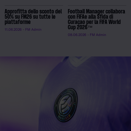
Approfitta dello sconto del
Football Manager collabora
50% su FM26 su tutte le
con FIFAe alla Sfida di
piattaforme
Curaçao per la FIFA World
Cup 2026™
11.06.2026
- FM Admin
08.06.2026
- FM Admin