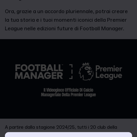
Ora, grazie a un accordo pluriennale, potrai creare
la tua storia e i tuoi momenti iconici della Premier
League nelle edizioni future di Football Manager.
A partire dalla stagione 2024/25, tutti i 20 club della
Premier League saranno presenti su licenza nelle prossime