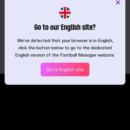
×
versioni di FM su tutte le piattaforme, con loghi, divise e
foto dei calciatori ufficiali.
Potrai vivere la massima serie inglese come mai accaduto
Go to our English site?
in passato, sia che tu voglia scrivere il futuro di Liverpool o
Arsenal, andare a caccia della qualificazione in Europa con il
We’ve detected that your browser is in English,
Crystal Palace, o lasciare il segno con l'Ipswich Town al
click the button below to go to the dedicated
ritorno in Premier.
English version of the Football Manager website.
Go to English site