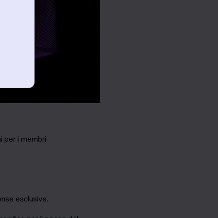
mi per i membri.
nse esclusive.