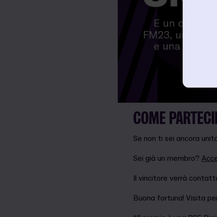
COME PARTECI
Se non ti sei ancora unito
Sei già un membro?
Acce
Il vincitore verrà contat
Buona fortuna! Visita pe