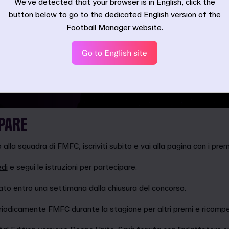
We’ve detected that your browser is in English, click the
button below to go to the dedicated English version of the
Football Manager website.
Go to English site
PARE
 alla squadra di FMFC, iscriviti subito e vai alla pagina con i pre
di
e segui le istruzioni per partecipare.
tato entro una settimana dalla chiusura del concorso.
riodicamente FMFC durante la stagione per altri premi e ricompe