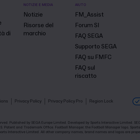
NOTIZIE E MEDIA
AIUTO
Notizie
FM_Assist
e
Risorse del
Forum SI
à di
marchio
FAQ SEGA
Supporto SEGA
FAQ su FMFC
FAQ sul
riscatto
ions
Privacy Policy
Privacy Policy Pro
Region Lock
eserved. Published by SEGA Europe Limited. Developed by Sports Interactive Limited. 
.S. Patent and Trademark Office. Football Manager, the Football Manager logo, Sports 
ports Interactive Limited. All other company names, brand names and logos are proper