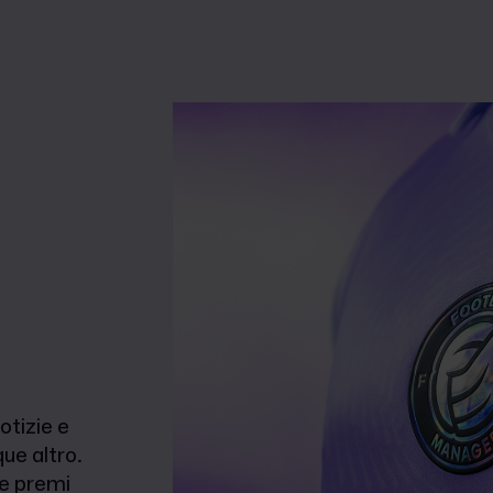
otizie e
ue altro.
 e premi