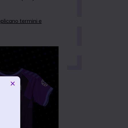
pplicano termini e
×