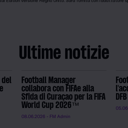
tal Edition versione Regno Unito. Sarà fornita con l'adattatore sp
Ultime notizie
 del
Football Manager
Foo
e
collabora con FIFAe alla
l'ac
Sfida di Curaçao per la FIFA
DFB
World Cup 2026™
05.06
08.06.2026
- FM Admin