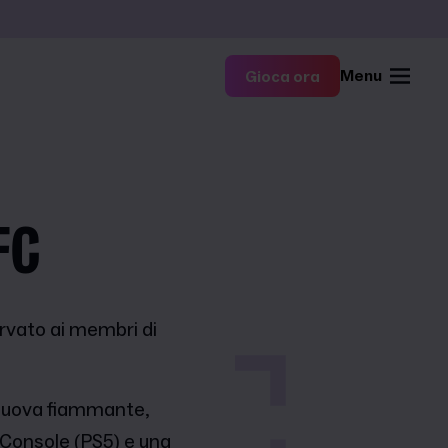
Menu
Gioca ora
FC
ervato ai membri di
 nuova fiammante,
 Console (PS5) e una