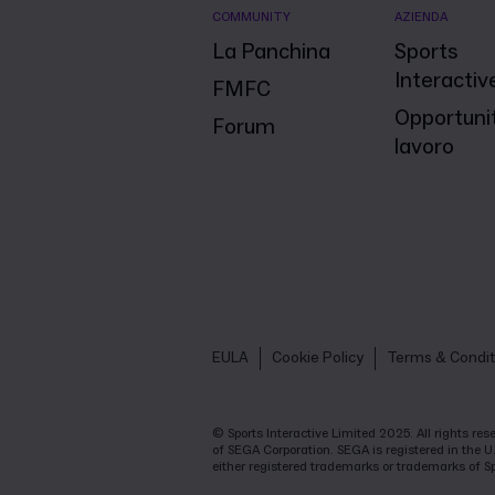
COMMUNITY
AZIENDA
La Panchina
Sports
Interactiv
FMFC
Opportunit
Forum
lavoro
EULA
Cookie Policy
Terms & Condit
© Sports Interactive Limited 2025. All rights r
of SEGA Corporation. SEGA is registered in the U
either registered trademarks or trademarks of S