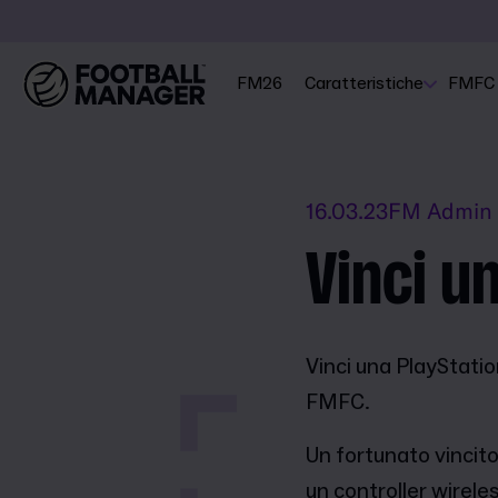
FM26
Caratteristiche
FMFC
16.03.23
FM Admin
Vinci u
Vinci una PlayStatio
FMFC.
Un fortunato vincit
un controller wirel