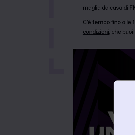
maglia da casa di 
C'è tempo fino alle
condizioni
, che puoi