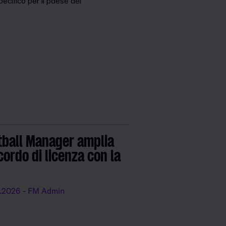
ecifico per il paese del
tball Manager amplia
cordo di licenza con la
.2026
- FM Admin