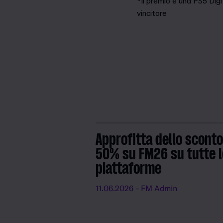
*Il premio è una PS5 Digi
vincitore
Approfitta dello sconto
50% su FM26 su tutte l
piattaforme
11.06.2026
- FM Admin