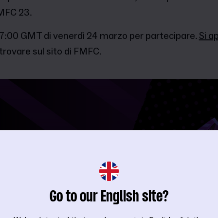
FMFC 23.
 17:00 GMT di venerdì 24 marzo per partecipare.
Si a
 trovare sul sito di FMFC.
Go to our English site?