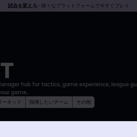
試合を変えろ
– 様々なプラットフォームで今すぐプレイ
 Manager hub for tactics, game experience, league gui
your game.
ダーキッド
指揮したいチーム
その他