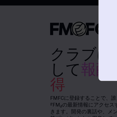
クラブに
して
報酬
得
FMFCに登録することで、
『FM』の最新情報にアクセ
きます。開発の裏話や、メ