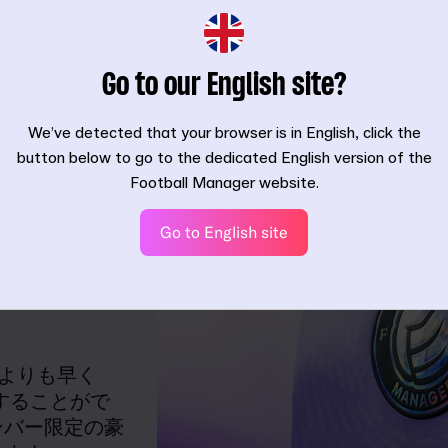
Go to our English site?
We’ve detected that your browser is in English, click the
button below to go to the dedicated English version of the
Football Manager website.
参加
Go to English site
を獲
誰よりも早く
スすることがで
ンバー限定の豪