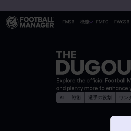
FM26
機能
FMFC
FWC26
Explore the official Football
and plenty more to enhance 
All
戦術
選手の役割
ワン