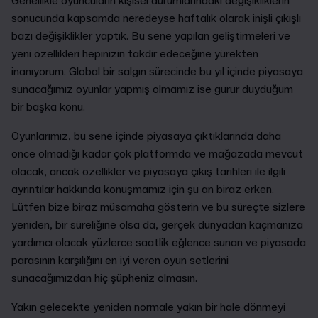
Genellikle oyuncuların kişisel durumlarındaki değişikliklerin
sonucunda kapsamda neredeyse haftalık olarak inişli çıkışlı
bazı değişiklikler yaptık. Bu sene yapılan geliştirmeleri ve
yeni özellikleri hepinizin takdir edeceğine yürekten
inanıyorum. Global bir salgın sürecinde bu yıl içinde piyasaya
sunacağımız oyunlar yapmış olmamız ise gurur duyduğum
bir başka konu.
Oyunlarımız, bu sene içinde piyasaya çıktıklarında daha
önce olmadığı kadar çok platformda ve mağazada mevcut
olacak, ancak özellikler ve piyasaya çıkış tarihleri ile ilgili
ayrıntılar hakkında konuşmamız için şu an biraz erken.
Lütfen bize biraz müsamaha gösterin ve bu süreçte sizlere
yeniden, bir süreliğine olsa da, gerçek dünyadan kaçmanıza
yardımcı olacak yüzlerce saatlik eğlence sunan ve piyasada
parasının karşılığını en iyi veren oyun setlerini
sunacağımızdan hiç şüpheniz olmasın.
Yakın gelecekte yeniden normale yakın bir hale dönmeyi