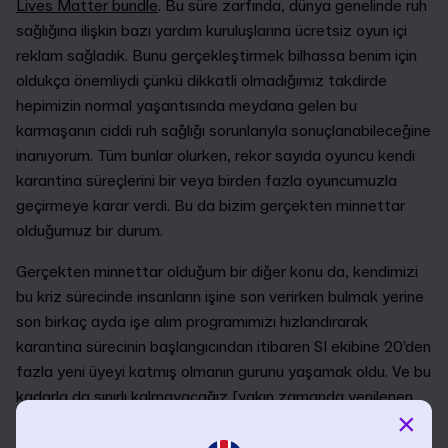
Lives Matter bundle
. Bu süre zarfında, dünya genelinde ruh
sağlığına ilişkin bazı yardım kuruluşlarına ücretsiz oyun içi
reklam sağladık. Bunu gerçekleştirmek bilhassa benim için
oldukça önemliydi çünkü dikkatli olmadığımız takdirde
hepimizin normal yaşantısında meydana gelen bu
karmaşanın ciddi ruh sağlığı sorunlarıyla sonuçlanabileceğine
inanıyorum. Tüm bunlar olurken, rekor sayıda oyuncu kendi
karantina süreçlerini bir veya birden fazla oyuncumuzla
geçirmeye karar verdi. Bu da bizim gerçekten minnettar
olduğumuz bir durum.
Gerçekten minnettar olduğum bir diğer konu da, kendimizi
bu kriz sürecinde insanların işine son verirken bulmak yerine
son birkaç ayda işe alım programımızı hızlandırarak
karantina sürecinin başlangıcından itibaren SI ekibine 20’den
fazla yeni üyeyi katmış olmanın gurunu yaşamak oldu. Ve bu
kadarla da sınırlı kalmayacağız [yakın zamanda yenilenen
×
stüdyo web
sitemizdeki açık rollere göz atın]
.