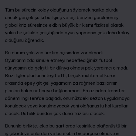
Tüm bu sürecin kolay olduğunu söylemek harika olurdu,
ancak gerçek şu ki bu ilginç ve eşi benzeri görülmemiş
global kriz süresince ekibin büyük bir kısmı fiziksel olarak
yakın bir şekilde çalıştığında oyun yapmanın çok daha kolay
olduğunu öğrendik.
Bu durum yalnızca üretim açısından zor olmadı.
Oyunlarımızda simüle etmeyi hedeflediğimiz futbol
dünyasının da gelgitli bir dünya olması pek yardımcı olmadı.
Bazı ligler planlarını teyit etti, birçok muhtemel karar
arasında epey git gel yaşamamıza rağmen bazılarının
planları halen neticeye bağlanamadı. En azından transfer
dönemi İngiltere'de başladı, önümüzdeki sezon uygulamaya
konulacak veya konulmayacak yeni olağanüstü hal kuralları
olacak. Üstelik bundan çok daha fazlası olacak.
Bununla birlikte, ekip bu şartlarda kesinlikle olağanüstü bir
iş çıkardı ve onlardan ve bu ekibin bir parçası olmaktan