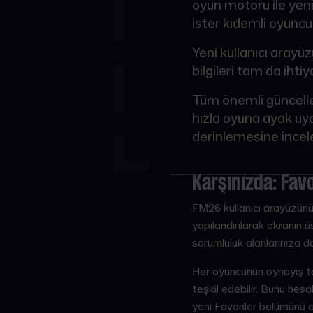
oyun motoru ile yeni
ister kıdemli oyuncu
Yeni kullanıcı arayü
bilgileri tam da ih
Tüm önemli güncelle
hızla oyuna ayak uydu
derinlemesine incel
Karşınızda: Favo
FM26 kullanıcı arayüzünü
yapılandırılarak ekranın ü
sorumluluk alanlarınıza da
Her oyuncunun oynayış tar
teşkil edebilir. Bunu hesa
yani Favoriler bölümünü 