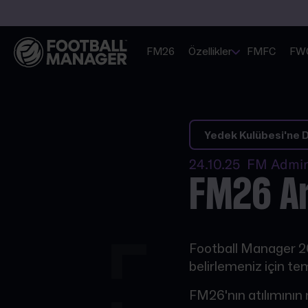
FM26
Özellikler
FMFC
FW
Yedek Kulübesi'ne 
24.10.25 FM Admi
FM26 A
Football Manager 26
belirlemeniz için tem
FM26'nın atılımının 