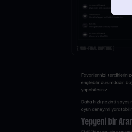
Favorilerinizi tercihlerin
erişilebilir durumdadır, 
yapabilirsiniz.
Daha hızlı gezinti sayesin
oyun deneyimi yaratabilir
Yepyeni bir Ar