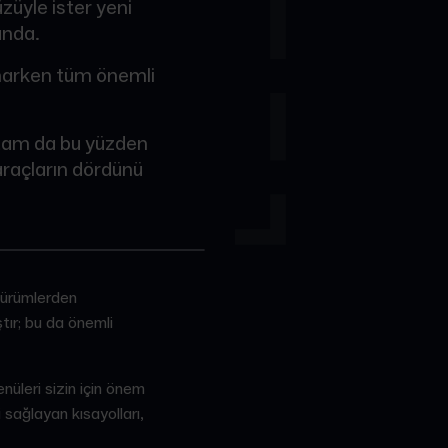
züyle ister yeni
unda.
sunarken tüm önemli
 tam da bu yüzden
 araçların dördünü
sürümlerden
ştır; bu da önemli
nüleri sizin için önem
 sağlayan kısayolları,