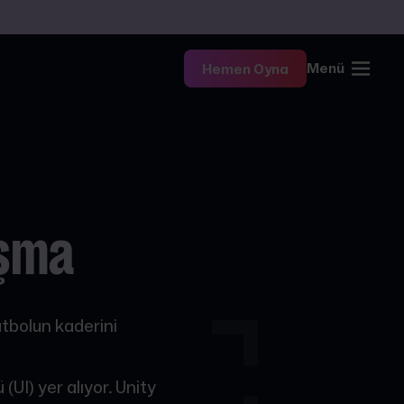
Menü
Hemen Oyna
aşma
tbolun kaderini
UI) yer alıyor. Unity