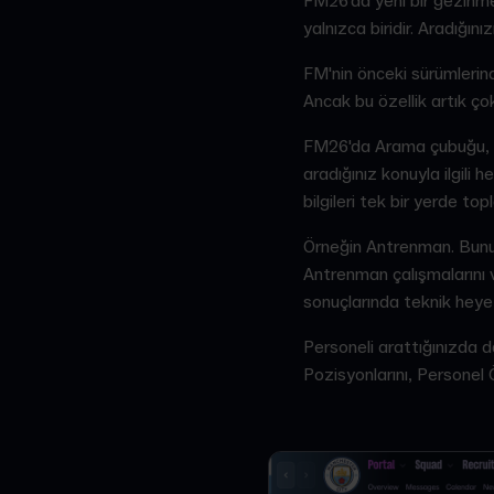
FM26'da yeni bir gezinme
yalnızca biridir. Aradığ
FM'nin önceki sürümlerinde
Ancak bu özellik artık ço
FM26'da Arama çubuğu, so
aradığınız konuyla ilgili 
bilgileri tek bir yerde t
Örneğin Antrenman. Bunu 
Antrenman çalışmalarını 
sonuçlarında teknik heyeti
Personeli arattığınızda d
Pozisyonlarını, Personel 