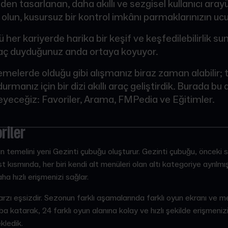
den tasarlanan, daha akıllı ve sezgisel kullanıcı arayü
 olun, kusursuz bir kontrol imkânı parmaklarınızın uc
zü her kariyerde harika bir keşif ve keşfedilebilirlik 
tiyaç duyduğunuz anda ortaya koyuyor.
melerde olduğu gibi alışmanız biraz zaman alabilir;
rmanız için bir dizi akıllı araç geliştirdik. Burada bu
eyeceğiz: Favoriler, Arama, FMPedia ve Eğitimler.
riler
n temelini yeni Gezinti çubuğu oluşturur. Gezinti çubuğu, önceki 
st kısmında, her biri kendi alt menüleri olan altı kategoriye ayrılmı
ha hızlı erişmenizi sağlar.
zı eşsizdir. Sezonun farklı aşamalarında farklı oyun ekranı ve me
ba katarak, 24 farklı oyun alanına kolay ve hızlı şekilde erişmenizi
ekledik.