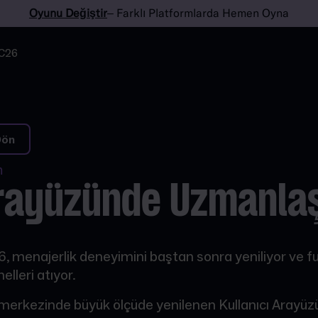
Oyunu Değiştir
– Farklı Platformlarda Hemen Oyna
C26
Dön
n
rayüzünde Uzmanl
, menajerlik deneyimini baştan sonra yeniliyor ve fu
elleri atıyor.
merkezinde büyük ölçüde yenilenen Kullanıcı Arayüzü (