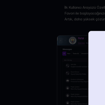
İlk Kullanıcı Arayüzü Öze
Favori ile başlayacağınızd
Artık, daha yüksek çözünü