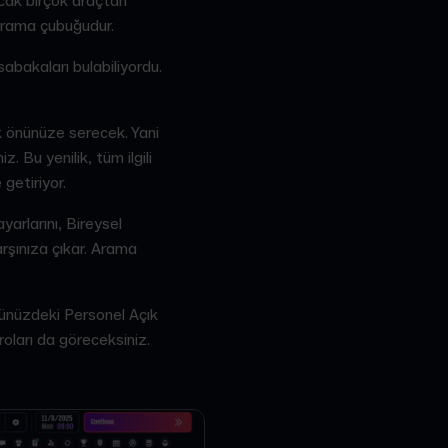
cak birçok araçtan
 Arama çubuğudur.
sabakaları bulabiliyordu.
k önünüze serecek. Yani
. Bu yenilik, tüm ilgili
getiriyor.
arlarını, Bireysel
rşınıza çıkar. Arama
übünüzdeki Personel Açık
roları da göreceksiniz.