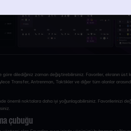
ize göre dilediğiniz zaman değiştirebilirsiniz. Favoriler, ekranın ü
böylece Transfer, Antrenman, Taktikler ve diğer tüm alanlar arasınd
de önemli noktalara daha iyi yoğunlaşabilirsiniz. Favorilerinizi değ
siniz.
ama çubuğu