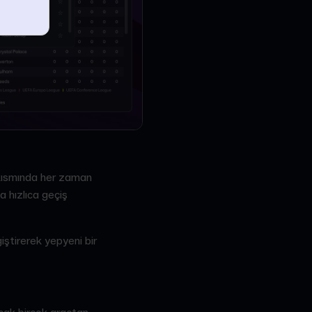
st kısmında her zaman
a hızlıca geçiş
iştirerek yepyeni bir