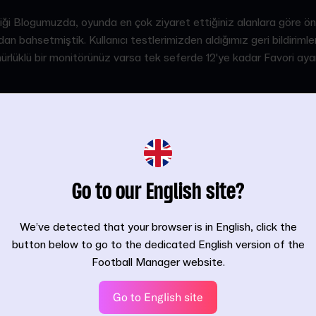
lliği Blogumuzda, oyunda en çok ziyaret ettiğiniz alanlara göre ö
an bahsetmiştik. Kullanıcı testlerimizden aldığımız geri bildirimle
rlüklü bir monitörünüz varsa tek seferde 12'ye kadar Favori ayarl
Go to our English site?
We’ve detected that your browser is in English, click the
button below to go to the dedicated English version of the
Football Manager website.
Go to English site