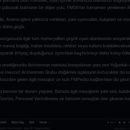
 yöntemi olan Favoriler, oyun içinde yönünüzü bulmanızı sağlaya
ınızı çabucak bulmanın bir diğer yolu, FM26'nın tamamen yenilenen
, Arama işlevi yalnızca varlıkları, yani oyuncuları, kulüpleri ve mü
k daha güçlü.
rgunuzla ilgili tüm materyalleri çeşitli oyun alanlarında arayara
her mesaj başlığı, haber maddesi, rehber veya eylemi bulabileceksiniz
oplayarak ihtiyaç duyduğunuz ayrıntıları keşfetmeyi daha kolay hâle 
aradığınızda Antrenman menüsü kısayolunun yanı sıra Yoğunluk ay
ve mevcut Antrenman Grubu dağılımını açıklayan kutucuklar da ka
nizden gelen ilgili mesajlar ve hızlı FMPedia bağlantıları da çıkar.
a benzer bir durum yaşanır. Burada ilgili mesajların yanı sıra, kul
Özetini, Personel Veritabanını ve benzeri sonuçları öne çıkaran ka