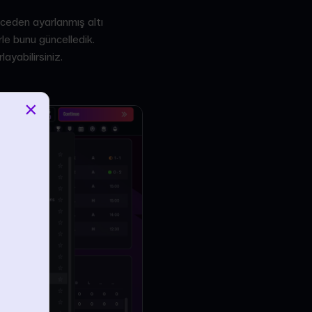
nceden ayarlanmış altı
rle bunu güncelledik.
ayabilirsiniz.
×