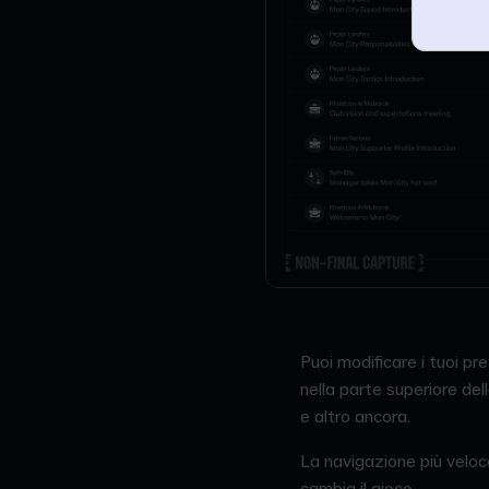
Puoi modificare i tuoi pr
nella parte superiore de
e altro ancora.
La navigazione più veloce
cambia il gioco.