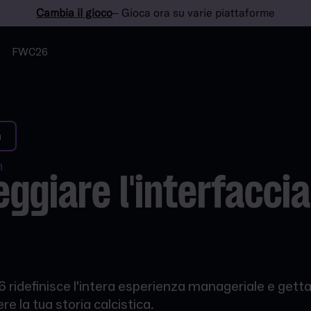
Cambia il gioco
– Gioca ora su varie piattaforme
FWC26
a
n
ggiare l'interfaccia
ridefinisce l'intera esperienza manageriale e getta 
re la tua storia calcistica.