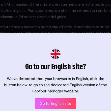
 FM in maniera differente e che i vari menu e le schermate di gi
i della stagione. Per questo motivo abbiamo introdotto i preferit
onducono a 24 sezioni diverse del gioco.
l'interfaccia avevamo detto che all'inizio ci sarebbero stati sei p
itate del gioco. Abbiamo rivisto questa scelta in seguito ai feedb
ri di monitor ad alta risoluzione, è possibile avere fino a 12 pref
Go to our English site?
We’ve detected that your browser is in English, click the
button below to go to the dedicated English version of the
Football Manager website.
Go to English site