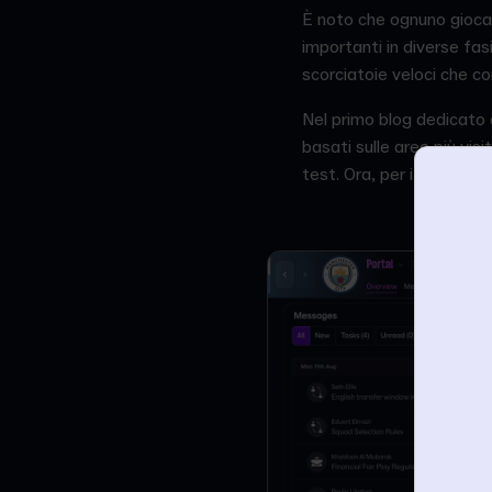
È noto che ognuno gioca a
importanti in diverse fas
scorciatoie veloci che c
Nel primo blog dedicato al
basati sulle aree più vis
test. Ora, per i possesso