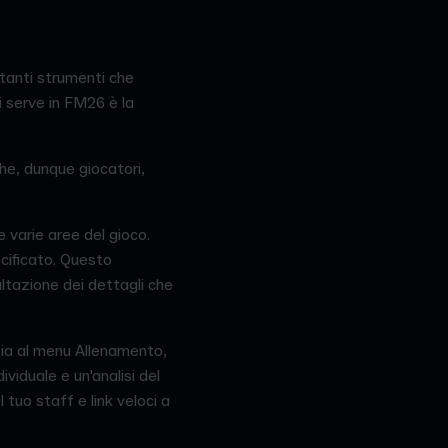
 tanti strumenti che
 serve in FM26 è la
che, dunque giocatori,
le varie aree del gioco.
ecificato. Questo
ultazione dei dettagli che
ia al menu Allenamento,
viduale e un'analisi del
tuo staff e link veloci a