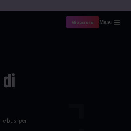
Menu
Gioca ora
 di
le basi per