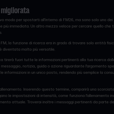
 migliorata
ovo modo per spostarti all'interno di FM26, ma sono solo uno dei
e più immediata. Un altro mezzo veloce per cercare quello che ti
a.
FM, la funzione di ricerca era in grado di trovare solo entità fisi
è diventata molto più versatile.
ca tirerà fuori tutte le informazioni pertinenti alla tua ricerca dal
 di messaggio, notizia, guida o azione riguardante l'argomento sp
 le informazioni in un unico posto, rendendo più semplice la cons
allenamento. Inserendo questo termine, comparirà una scorciato
egano le impostazioni di intensità, come funziona l'allenamento indi
nto attuale. Troverai inoltre i messaggi pertinenti da parte del 