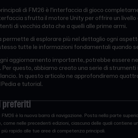
rincipali di FM26 è l'interfaccia di gioco completam
interfaccia sfrutta il motore Unity per offrire un livell
tenti di vecchia data che a quelli alle prime armi.
 permette di esplorare più nel dettaglio ogni aspetto
tesso tutte le informazioni fondamentali quando s
gni aggiornamento importante, potrebbe essere nec
 Per questo, abbiamo creato una serie di strumenti i
 slancio. In questo articolo ne approfondiremo quattro
MPedia e tutorial.
 preferiti
a di FM26 è la nuova barra di navigazione. Posta nella parte superi
e, come nelle precedenti edizioni, ciascuna delle quali contiene 
più rapido alle tue aree di competenza principali.