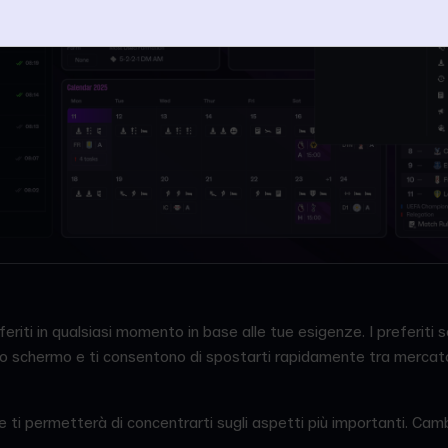
eferiti in qualsiasi momento in base alle tue esigenze. I preferiti
llo schermo e ti consentono di spostarti rapidamente tra mercat
 ti permetterà di concentrarti sugli aspetti più importanti. Cambia