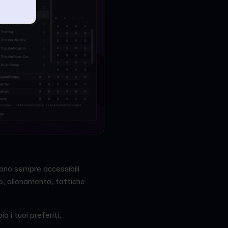
 sono sempre accessibili
o, allenamento, tattiche
 i tuoi preferiti,