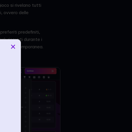
oco si rivelano tutti
i, ovvero delle
referiti predefiniti,
ack ricevuti durante i
×
eriti in contemporanea.