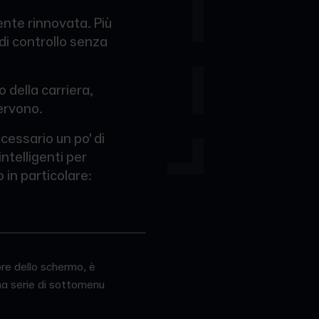
ente rinnovata. Più
o di controllo senza
 della carriera,
ervono.
essario un po' di
ntelligenti per
 in particolare:
ore dello schermo, è
una serie di sottomenu