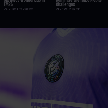
Six NWSL Wonderkids in
Dominate the FM26 Mobile
FM26
Challenges
03.07.26
The Cutback
01.07.26
FM Admin