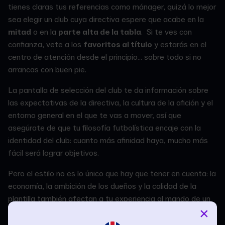
tienes claras tus referencias como mánager, quizá lo mejor
sea elegir un club cuya directiva espere que acabe en la
mitad
o en la
parte alta de la tabla
. Si te ves con
confianza, vete a los
favoritos al título
y estarás en el
centro de atención desde el principio... sobre todo si no
arrancas con buen pie.
La pantalla de selección del club te da información sobre
las expectativas de la directiva, la cultura de la afición y el
entorno general en el que te vas a mover, así que
asegúrate de que tu filosofía futbolística encaje con la
identidad del club: cuanto más afinidad haya, mucho más
fácil será lograr objetivos.
Pero el estilo no es lo único que hay que tener en cuenta: la
economía, la ambición de los dueños y la calidad de la
plantilla también afectan a tu experiencia al mando de un
×
equipo.