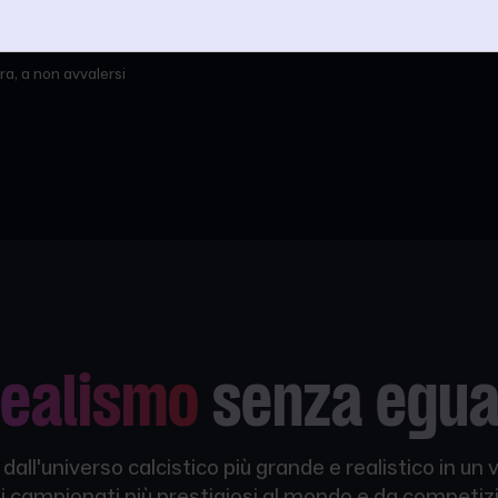
ra, a non avvalersi
ealismo
senza egua
dall'universo calcistico più grande e realistico in un 
dei campionati più prestigiosi al mondo e da competizi