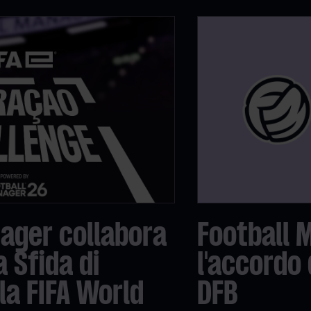
ager collabora
Football 
a Sfida di
l'accordo 
la FIFA World
DFB