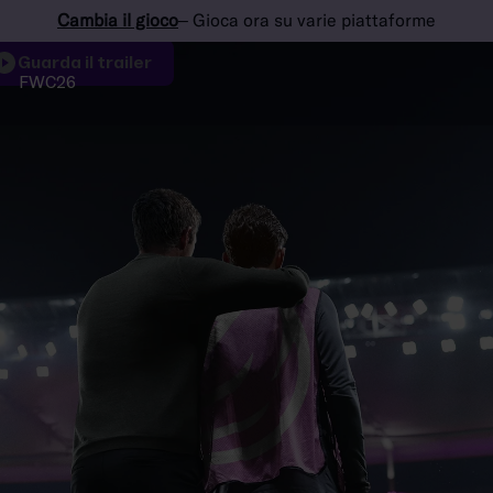
Cambia il gioco
– Gioca ora su varie piattaforme
Guarda il trailer
FWC26