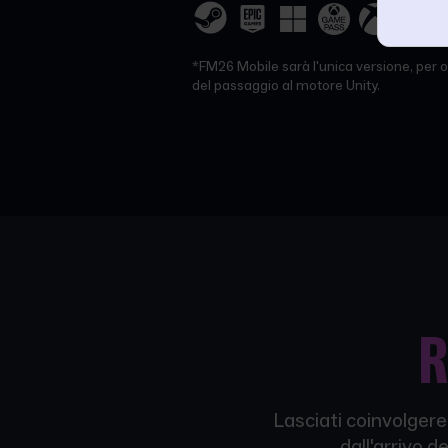
*FM26 Mobile sarà l'unica versione, per o
del passaggio al motore Unity.
R
Lasciati coinvolgere 
dall'arrivo 