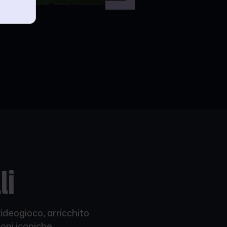
li
videogioco, arricchito
oni iconiche.