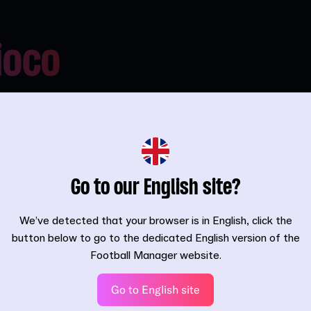
gioco
 fluido.
ce il modo di
 al centro del
ato con Unity,
Go to our English site?
 coinvolgente
ica migliorata
We’ve detected that your browser is in English, click the
luidi dei
button below to go to the dedicated English version of the
ina e la
Football Manager website.
a un livello
Go to English site