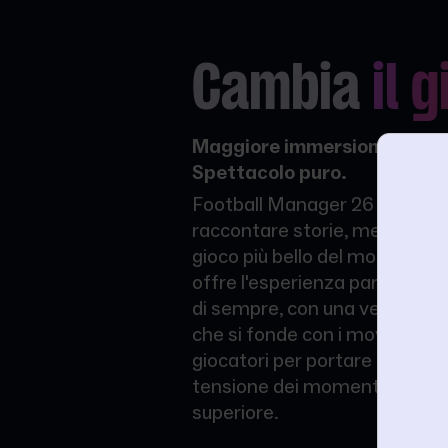
Cambia
il 
Maggiore immersione. Calcio
Spettacolo puro.
Football Manager 26 ridefinis
raccontare storie, mettendoti
gioco più bello del mondo. Cre
offre l'esperienza partita più
di sempre, con una veste graf
che si fonde con i movimenti f
giocatori per portare l'adrenal
tensione dei momenti decisivi 
superiore.