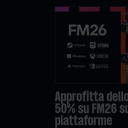
Approfitta dell
50% su FM26 su
piattaforme