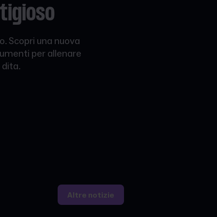
tigioso
do. Scopri una nuova
rumenti per allenare
 dita.
Altre notizie