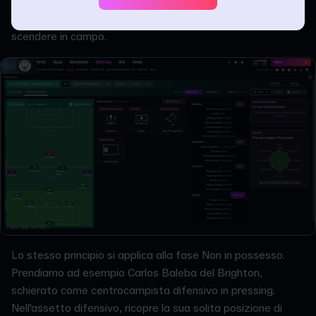
informazioni più dettagliate sul comportamento dei tuoi
giocatori e la possibilità di modificare l'assetto prima di
scendere in campo.
Lo stesso principio si applica alla fase Non in possesso.
Prendiamo ad esempio Carlos Baleba del Brighton,
schierato come centrocampista difensivo in pressing.
Nell'assetto difensivo, ricopre la sua solita posizione di