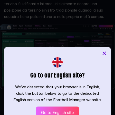
terzino fluidificante interno. Inizialmente ricopre una
posizione da terzino sinistro tradizionale quando la sua
squadra tiene palla rintanata nella propria metà campo.
×
Go to our English site?
We’ve detected that your browser is in English,
click the button below to go to the dedicated
Quando la squadra sale, O'Reilly si sposta verso l'interno in
English version of the Football Manager website.
posizione di centrocampista difensivo. Il Visualizzatore
mostra questa transizione in maniera perfetta, offrendoti
Go to English site