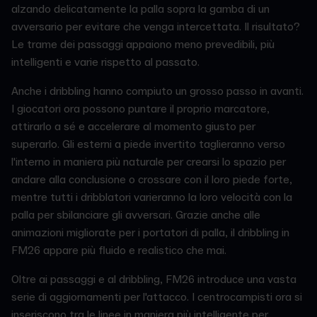
alzando delicatamente la palla sopra la gamba di un
avversario per evitare che venga intercettata. Il risultato?
Le trame dei passaggi appaiono meno prevedibili, più
intelligenti e varie rispetto al passato.
Anche i dribbling hanno compiuto un grosso passo in avanti.
I giocatori ora possono puntare il proprio marcatore,
attirarlo a sé e accelerare al momento giusto per
superarlo. Gli esterni a piede invertito taglieranno verso
l'interno in maniera più naturale per crearsi lo spazio per
andare alla conclusione o crossare con il loro piede forte,
mentre tutti i dribblatori varieranno la loro velocità con la
palla per sbilanciare gli avversari. Grazie anche alle
animazioni migliorate per i portatori di palla, il dribbling in
FM26 appare più fluido e realistico che mai.
Oltre ai passaggi e al dribbling, FM26 introduce una vasta
serie di aggiornamenti per l'attacco. I centrocampisti ora si
inseriscono tra le linee in maniera più intelligente per