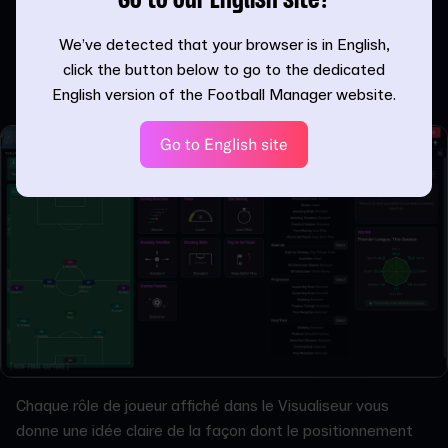
Go to our English site?
authentique de la façon dont vos idées tactiques se
We’ve detected that your browser is in English,
traduisent en pratique. Cela vous permettra également de
click the button below to go to the dedicated
déterminer les endroits où devriez potentiellement faire
English version of the Football Manager website.
des ajustements afin de perfectionner votre approche.
Go to English site
Chaque rôle de joueur affiché dans le Visualiseur vous
donne une idée claire de la façon dont le positionnement