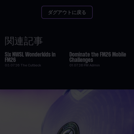
ダグアウトに戻る
関連記事
Six NWSL Wonderkids in
Dominate the FM26 Mobile
FM26
Challenges
03.07.26
The Cutback
01.07.26
FM Admin