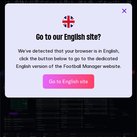
は、危険な位置でボールを受け、体を使ってキープし、味
×
方にシュートチャンスを作れるタイミングまで耐えるため
に、「冷静さ」、「パス」、「強靭さ」、「バランス」といった能力値
が求められます。そのため、ディープライイングフォワー
ドは中盤に近い位置まで落ちてボールを受ける動きがよく
Go to our English site?
見られます。
We’ve detected that your browser is in English,
ブライトンのメンバーでは、Carla Camachoがディープラ
click the button below to go to the dedicated
イイングフォワードを務めるのに最適です。
English version of the Football Manager website.
Go to English site