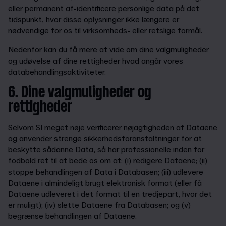
eller permanent af-identificere personlige data på det
tidspunkt, hvor disse oplysninger ikke længere er
nødvendige for os til virksomheds- eller retslige formål.
Nedenfor kan du få mere at vide om dine valgmuligheder
og udøvelse af dine rettigheder hvad angår vores
databehandlingsaktiviteter.
6. Dine valgmuligheder og
rettigheder
Selvom SI meget nøje verificerer nøjagtigheden af Dataene
og anvender strenge sikkerhedsforanstaltninger for at
beskytte sådanne Data, så har professionelle inden for
fodbold ret til at bede os om at: (i) redigere Dataene; (ii)
stoppe behandlingen af Data i Databasen; (iii) udlevere
Dataene i almindeligt brugt elektronisk format (eller få
Dataene udleveret i det format til en tredjepart, hvor det
er muligt); (iv) slette Dataene fra Databasen; og (v)
begrænse behandlingen af Dataene.