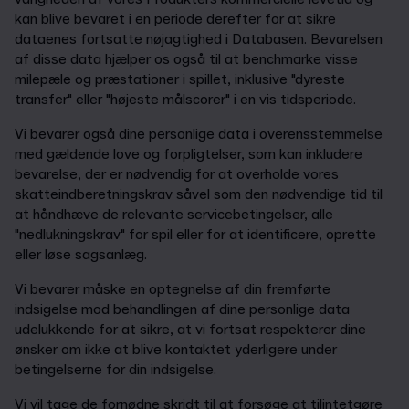
kan blive bevaret i en periode derefter for at sikre
dataenes fortsatte nøjagtighed i Databasen. Bevarelsen
af disse data hjælper os også til at benchmarke visse
milepæle og præstationer i spillet, inklusive "dyreste
transfer" eller "højeste målscorer" i en vis tidsperiode.
Vi bevarer også dine personlige data i overensstemmelse
med gældende love og forpligtelser, som kan inkludere
bevarelse, der er nødvendig for at overholde vores
skatteindberetningskrav såvel som den nødvendige tid til
at håndhæve de relevante servicebetingelser, alle
"nedlukningskrav" for spil eller for at identificere, oprette
eller løse sagsanlæg.
Vi bevarer måske en optegnelse af din fremførte
indsigelse mod behandlingen af dine personlige data
udelukkende for at sikre, at vi fortsat respekterer dine
ønsker om ikke at blive kontaktet yderligere under
betingelserne for din indsigelse.
Vi vil tage de fornødne skridt til at forsøge at tilintetgøre