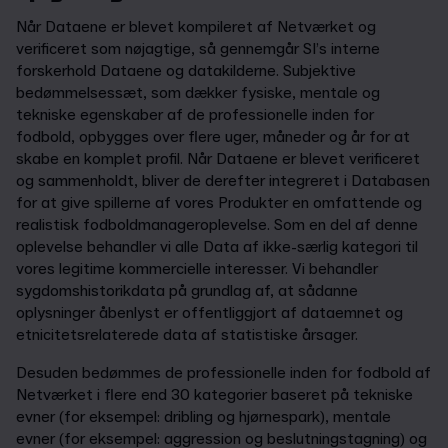
Når Dataene er blevet kompileret af Netværket og
verificeret som nøjagtige, så gennemgår SI’s interne
forskerhold Dataene og datakilderne. Subjektive
bedømmelsessæt, som dækker fysiske, mentale og
tekniske egenskaber af de professionelle inden for
fodbold, opbygges over flere uger, måneder og år for at
skabe en komplet profil. Når Dataene er blevet verificeret
og sammenholdt, bliver de derefter integreret i Databasen
for at give spillerne af vores Produkter en omfattende og
realistisk fodboldmanageroplevelse. Som en del af denne
oplevelse behandler vi alle Data af ikke-særlig kategori til
vores legitime kommercielle interesser. Vi behandler
sygdomshistorikdata på grundlag af, at sådanne
oplysninger åbenlyst er offentliggjort af dataemnet og
etnicitetsrelaterede data af statistiske årsager.
Desuden bedømmes de professionelle inden for fodbold af
Netværket i flere end 30 kategorier baseret på tekniske
evner (for eksempel: dribling og hjørnespark), mentale
evner (for eksempel: aggression og beslutningstagning) og