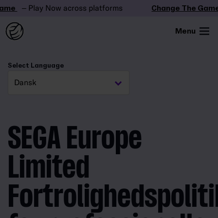
e
– Play Now across platforms
Change The Game
–
Menu
Select Language
SEGA Europe
Limited
Fortrolighedspoliti