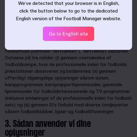
We’ve detected that your browser is in English,
(sammen "Dataene").
click the button below to go to the dedicated
English version of the Football Manager website.
2. Sådan indsamler vi dine
oplysninger
Go to English site
Dataene indsamlet af SI's spejdernetværk og interne
forskerhold (sammen "Netværket"). Netværket indsamler
Dataene på tre måder: (i) gennem overværelse af
fodboldkampe, hvor de professionelle inden for fodbolds
præstationer observeres og bedømmes; (ii) gennem
offentligt tilgængelige oplysninger såsom aviser,
kampprogrammer, kamprapporthjemmesider, generelle
hjemmesider for fodboldinteresserede og TV-programmer
(inklusive erklæringer af de professionelle inden for fodbold
selv); og (iii) gennem SI's forhold med diverse tredjeparter
såsom fodboldklubber, ligaer og fodboldforeninger.
3. Sådan anvender vi dine
oplysninger