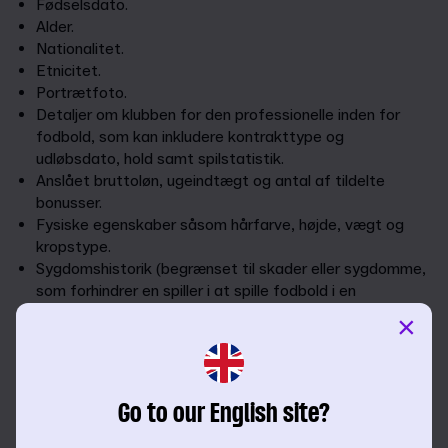
Fødselsdato.
Alder.
Nationalitet.
Etnicitet.
Portrætfoto.
Detaljer om klubben for den professionelle inden for
fodbold, som kan inkludere kontrakttype og
udløbsdato, hold samt spilstatistik.
Anslået bruttoløn, ugeindtægt og antal af tildelte
bonusser.
Fysiske egenskaber såsom hårfarve, højde, vægt og
kropstype.
Sygdomshistorik (begrænset til skader eller sygdomme,
som forhindrer en spiller i at spille fodbold i en
tidsperiode) hvor data er bredt tilgængelige for, og
×
tilgængelige via, offentligheden, typisk som resultat af,
at de professionelle inden for fodbold eller deres
repræsentanter selv offentliggør disse data.
Diverse tekniske, mentale og fysiske egenskaber, som
Go to our English site?
relaterer til de professionelles inden for fodbolds evner
og præstationer.