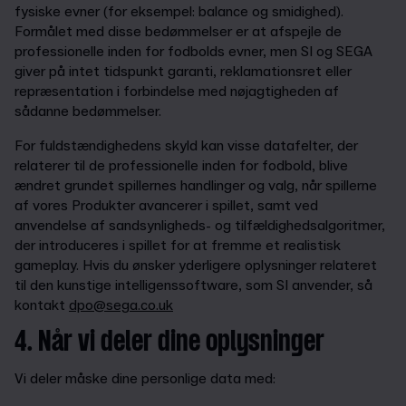
fysiske evner (for eksempel: balance og smidighed).
Formålet med disse bedømmelser er at afspejle de
professionelle inden for fodbolds evner, men SI og SEGA
giver på intet tidspunkt garanti, reklamationsret eller
repræsentation i forbindelse med nøjagtigheden af
sådanne bedømmelser.
For fuldstændighedens skyld kan visse datafelter, der
relaterer til de professionelle inden for fodbold, blive
ændret grundet spillernes handlinger og valg, når spillerne
af vores Produkter avancerer i spillet, samt ved
anvendelse af sandsynligheds- og tilfældighedsalgoritmer,
der introduceres i spillet for at fremme et realistisk
gameplay. Hvis du ønsker yderligere oplysninger relateret
til den kunstige intelligenssoftware, som SI anvender, så
kontakt
dpo@sega.co.uk
4. Når vi deler dine oplysninger
Vi deler måske dine personlige data med: