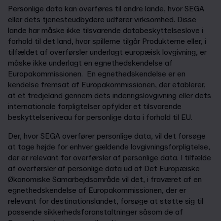
Personlige data kan overføres til andre lande, hvor SEGA
eller dets tjenesteudbydere udfører virksomhed. Disse
lande har måske ikke tilsvarende databeskyttelseslove i
forhold til det land, hvor spillerne tilgår Produkterne eller, i
tilfældet af overførsler underlagt europæisk lovgivning, er
måske ikke underlagt en egnethedskendelse af
Europakommissionen. En egnethedskendelse er en
kendelse fremsat af Europakommissionen, der etablerer,
at et tredjeland gennem dets indenrigslovgivning eller dets
internationale forpligtelser opfylder et tilsvarende
beskyttelseniveau for personlige data i forhold til EU.
Der, hvor SEGA overfører personlige data, vil det forsøge
at tage højde for enhver gældende lovgivningsforpligtelse,
der er relevant for overførsler af personlige data. I tilfælde
af overførsler af personlige data ud af Det Europæiske
Økonomiske Samarbejdsområde vil det, i fraværet af en
egnethedskendelse af Europakommissionen, der er
relevant for destinationslandet, forsøge at støtte sig til
passende sikkerhedsforanstaltninger såsom de af