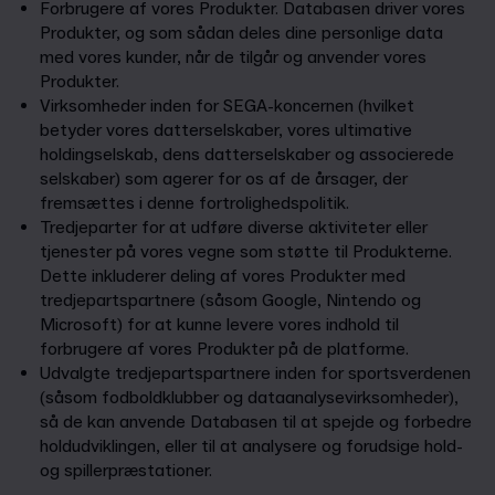
Forbrugere af vores Produkter. Databasen driver vores
Produkter, og som sådan deles dine personlige data
med vores kunder, når de tilgår og anvender vores
Produkter.
Virksomheder inden for SEGA-koncernen (hvilket
betyder vores datterselskaber, vores ultimative
holdingselskab, dens datterselskaber og associerede
selskaber) som agerer for os af de årsager, der
fremsættes i denne fortrolighedspolitik.
Tredjeparter for at udføre diverse aktiviteter eller
tjenester på vores vegne som støtte til Produkterne.
Dette inkluderer deling af vores Produkter med
tredjepartspartnere (såsom Google, Nintendo og
Microsoft) for at kunne levere vores indhold til
forbrugere af vores Produkter på de platforme.
Udvalgte tredjepartspartnere inden for sportsverdenen
(såsom fodboldklubber og dataanalysevirksomheder),
så de kan anvende Databasen til at spejde og forbedre
holdudviklingen, eller til at analysere og forudsige hold-
og spillerpræstationer.