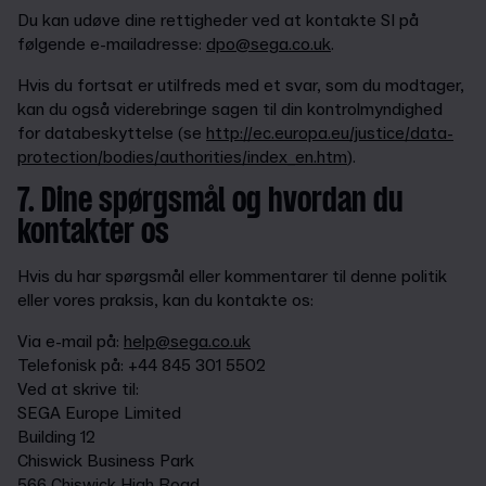
Du kan udøve dine rettigheder ved at kontakte SI på
følgende e-mailadresse:
dpo@sega.co.uk
.
Hvis du fortsat er utilfreds med et svar, som du modtager,
kan du også viderebringe sagen til din kontrolmyndighed
for databeskyttelse (se
http://ec.europa.eu/justice/data-
protection/bodies/authorities/index_en.htm
).
7. Dine spørgsmål og hvordan du
kontakter os
Hvis du har spørgsmål eller kommentarer til denne politik
eller vores praksis, kan du kontakte os:
Via e-mail på:
help@sega.co.uk
Telefonisk på: +44 845 301 5502
Ved at skrive til:
SEGA Europe Limited
Building 12
Chiswick Business Park
566 Chiswick High Road