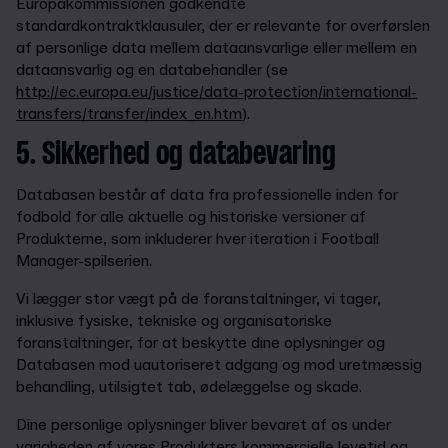
Europakommissionen godkendte
standardkontraktklausuler, der er relevante for overførslen
af personlige data mellem dataansvarlige eller mellem en
dataansvarlig og en databehandler (se
http://ec.europa.eu/justice/data-protection/international-
transfers/transfer/index_en.htm
).
5. Sikkerhed og databevaring
Databasen består af data fra professionelle inden for
fodbold for alle aktuelle og historiske versioner af
Produkterne, som inkluderer hver iteration i Football
Manager-spilserien.
Vi lægger stor vægt på de foranstaltninger, vi tager,
inklusive fysiske, tekniske og organisatoriske
foranstaltninger, for at beskytte dine oplysninger og
Databasen mod uautoriseret adgang og mod uretmæssig
behandling, utilsigtet tab, ødelæggelse og skade.
Dine personlige oplysninger bliver bevaret af os under
varigheden af vores Produkters kommercielle levetid og