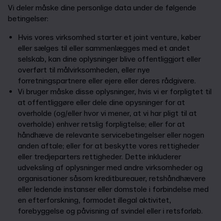
Vi deler måske dine personlige data under de følgende
betingelser:
Hvis vores virksomhed starter et joint venture, køber
eller sælges til eller sammenlægges med et andet
selskab, kan dine oplysninger blive offentliggjort eller
overført til målvirksomheden, eller nye
forretningspartnere eller ejere eller deres rådgivere.
Vi bruger måske disse oplysninger, hvis vi er forpligtet til
at offentliggøre eller dele dine opysninger for at
overholde (og/eller hvor vi mener, at vi har pligt til at
overholde) enhver retslig forpligtelse; eller for at
håndhæve de relevante servicebetingelser eller nogen
anden aftale; eller for at beskytte vores rettigheder
eller tredjeparters rettigheder. Dette inkluderer
udveksling af oplysninger med andre virksomheder og
organisationer såsom kreditbureauer, retshåndhævere
eller ledende instanser eller domstole i forbindelse med
en efterforskning, formodet illegal aktivitet,
forebyggelse og påvisning af svindel eller i retsforløb.