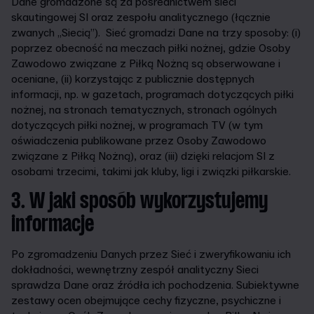
Dane gromadzone są za pośrednictwem sieci
skautingowej SI oraz zespołu analitycznego (łącznie
zwanych „Siecią”). Sieć gromadzi Dane na trzy sposoby: (i)
poprzez obecność na meczach piłki nożnej, gdzie Osoby
Zawodowo związane z Piłką Nożną są obserwowane i
oceniane, (ii) korzystając z publicznie dostępnych
informacji, np. w gazetach, programach dotyczących piłki
nożnej, na stronach tematycznych, stronach ogólnych
dotyczących piłki nożnej, w programach TV (w tym
oświadczenia publikowane przez Osoby Zawodowo
związane z Piłką Nożną), oraz (iii) dzięki relacjom SI z
osobami trzecimi, takimi jak kluby, ligi i związki piłkarskie.
3. W jaki sposób wykorzystujemy
informacje
Po zgromadzeniu Danych przez Sieć i zweryfikowaniu ich
dokładności, wewnętrzny zespół analityczny Sieci
sprawdza Dane oraz źródła ich pochodzenia. Subiektywne
zestawy ocen obejmujące cechy fizyczne, psychiczne i