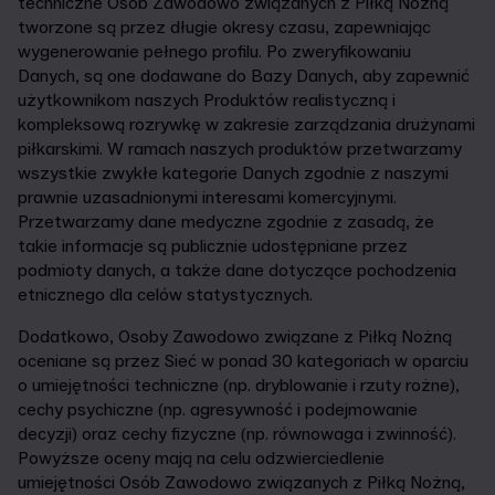
techniczne Osób Zawodowo związanych z Piłką Nożną
tworzone są przez długie okresy czasu, zapewniając
wygenerowanie pełnego profilu. Po zweryfikowaniu
Danych, są one dodawane do Bazy Danych, aby zapewnić
użytkownikom naszych Produktów realistyczną i
kompleksową rozrywkę w zakresie zarządzania drużynami
piłkarskimi. W ramach naszych produktów przetwarzamy
wszystkie zwykłe kategorie Danych zgodnie z naszymi
prawnie uzasadnionymi interesami komercyjnymi.
Przetwarzamy dane medyczne zgodnie z zasadą, że
takie informacje są publicznie udostępniane przez
podmioty danych, a także dane dotyczące pochodzenia
etnicznego dla celów statystycznych.
Dodatkowo, Osoby Zawodowo związane z Piłką Nożną
oceniane są przez Sieć w ponad 30 kategoriach w oparciu
o umiejętności techniczne (np. dryblowanie i rzuty rożne),
cechy psychiczne (np. agresywność i podejmowanie
decyzji) oraz cechy fizyczne (np. równowaga i zwinność).
Powyższe oceny mają na celu odzwierciedlenie
umiejętności Osób Zawodowo związanych z Piłką Nożną,