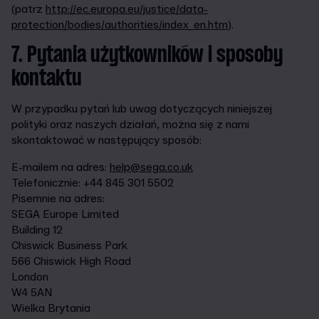
(patrz
http://ec.europa.eu/justice/data-
protection/bodies/authorities/index_en.htm
).
7. Pytania użytkowników i sposoby
kontaktu
W przypadku pytań lub uwag dotyczących niniejszej
polityki oraz naszych działań, można się z nami
skontaktować w następujący sposób:
E-mailem na adres:
help@sega.co.uk
Telefonicznie: +44 845 301 5502
Pisemnie na adres:
SEGA Europe Limited
Building 12
Chiswick Business Park
566 Chiswick High Road
London
W4 5AN
Wielka Brytania