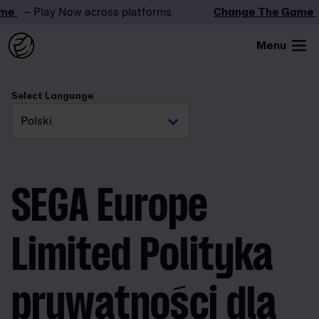
– Play Now across platforms
Change The Game
– P
Menu
Select Language
SEGA Europe
Limited Polityka
prywatności dla