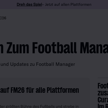
Dreh das Spiel
– Jetzt auf allen Plattformen
C26
n Zum Football Man
n und Updates zu Football Manager
Foo
 auf FM26 für alle Plattformen
zus
Cur
im 
er größten Bühne des Fußballs und strebe in