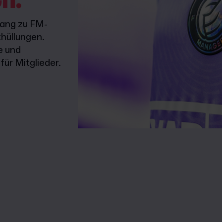
gang zu FM-
hüllungen.
e und
ür Mitglieder.