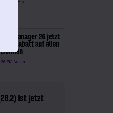
.26
FM Admin
tball Manager 26 jetzt
 40 % Rabatt auf allen
ttformen
.26
FM Admin
6.2) ist jetzt