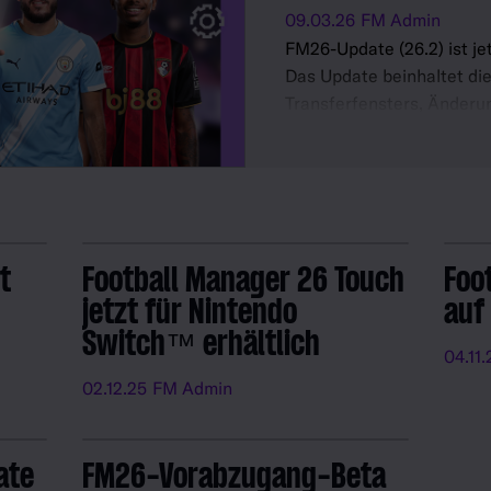
09.03.26
FM Admin
FM26-Update (26.2) ist jet
Das Update beinhaltet die
Transferfensters, Änderu
potenzielle Fähigkeiten u
Spieler sowie mehrere N
Aufwertungen.
t
Football Manager 26 Touch
Foo
jetzt für Nintendo
auf
Switch™ erhältlich
04.11.
02.12.25
FM Admin
ate
FM26-Vorabzugang-Beta