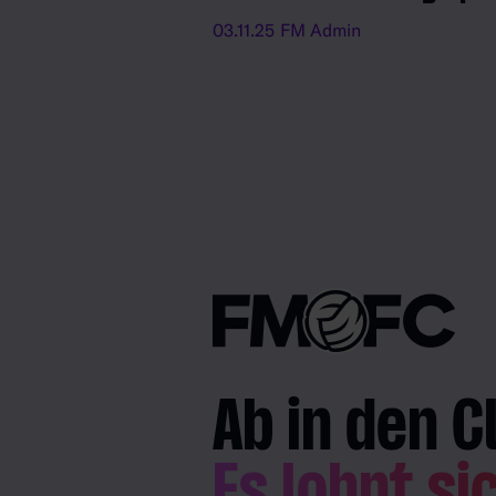
03.11.25
FM Admin
Ab in den C
Es lohnt si