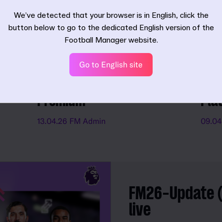
21.04
Bestandsaufnahme
We’ve detected that your browser is in English, click the
button below to go to the dedicated English version of the
11.05.26
Miles Jacobson
Football Manager website.
Go to English site
FM26 und FM26 Console
Foo
jetzt im Xbox Game Pass
mit
Premium
Pla
13.04.26
FM Admin
09.04
FM26-Update (2
live