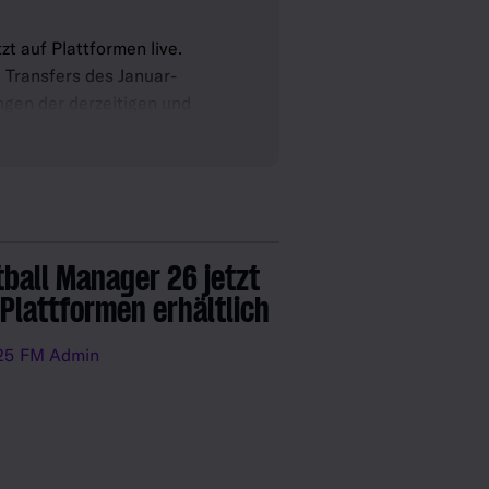
zt auf Plattformen live.
 Transfers des Januar-
ngen der derzeitigen und
nd Attribute Tausender
euerungen und
tball Manager 26 jetzt
 Plattformen erhältlich
25
FM Admin