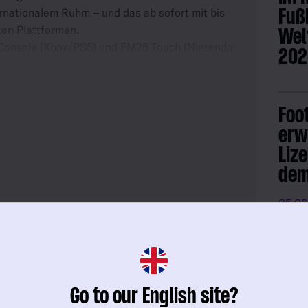
rnationalem Ruhm – und das ab sofort mit bis
Fuß
en Plattformen.
Wel
Console (Xbox/PS5) und FM26 Touch (Nintendo
20
erlebe neue Tools sowie Spielverbesserungen,
f die Erfolgsspur bringen.
09.06
Foo
erw
Liz
dem
05.06
Die Rückkehr des
FM2
ür
Nationaltrainerpostens
Pla
Go to our English site?
und eine FM26-