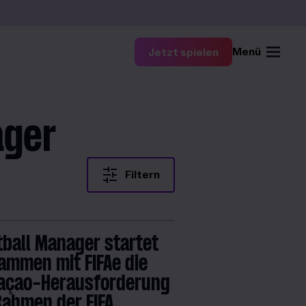
Menü
Jetzt spielen
ager
Filtern
tball Manager startet
ammen mit FIFAe die
açao-Herausforderung
Rahmen der FIFA