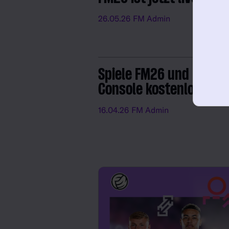
26.05.26
FM Admin
Spiele FM26 und FM26
Console kostenlos
16.04.26
FM Admin