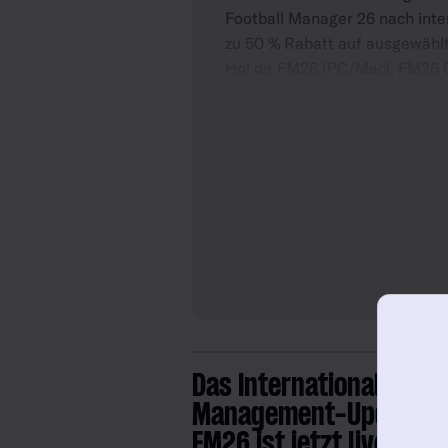
Football Manager 26 nach inte
zu 50 % Rabatt auf ausgewählt
Hol dir FM26 (PC/Mac), FM26 
Switch™) mit 50 % Rabatt und 
die dich als Nationaltrainer au
Das International
Management-Update f
FM26 ist jetzt live