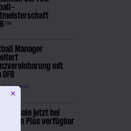
ball-
tmeisterschaft
26™
.26
FM Admin
tball Manager
eitert
enzvereinbarung mit
 DFB
.26
FM Admin
×
6 Console jetzt bei
yStation Plus verfügbar