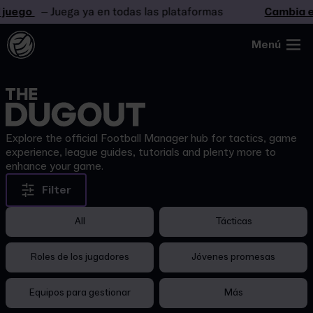
juego
– Juega ya en todas las plataformas
Cambia el
Menú
Explore the official Football Manager hub for tactics, game
experience, league guides, tutorials and plenty more to
enhance your game.
Filter
All
Tácticas
Roles de los jugadores
Jóvenes promesas
Equipos para gestionar
Más