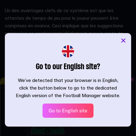
Un des avantages clefs de ce système est que les
attentes de temps de jeu pour le joueur peuvent être
comprises en avance. Ceci implique que les suggestions
proposées se combineront idéalement avec le reste de
×
votre effectif actuel.
Attendez quelques jours et vous commencerez à recevoir
des offres de clubs avec des joueurs qui répondent à vos
Go to our English site?
conditions.
We’ve detected that your browser is in English,
click the button below to go to the dedicated
English version of the Football Manager website.
Go to English site