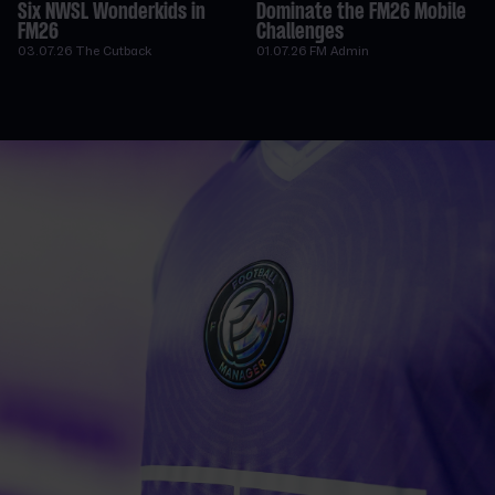
Six NWSL Wonderkids in
Dominate the FM26 Mobile
FM26
Challenges
03.07.26
The Cutback
01.07.26
FM Admin