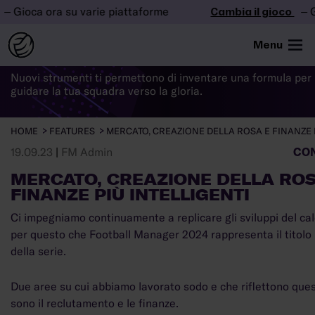
ioca ora su varie piattaforme
Cambia il gioco
– Gioc
LE
NOVITÀ
DI FM24
Menu
Nuovi strumenti ti permettono di inventare una formula per 
guidare la tua squadra verso la gloria.
HOME
FEATURES
MERCATO, CREAZIONE DELLA ROSA E FINANZE P
CON
19.09.23
|
FM Admin
MERCATO, CREAZIONE DELLA ROS
FINANZE PIÙ INTELLIGENTI
Ci impegniamo continuamente a replicare gli sviluppi del cal
per questo che Football Manager 2024 rappresenta il titolo
della serie.
Due aree su cui abbiamo lavorato sodo e che riflettono qu
sono il reclutamento e le finanze.