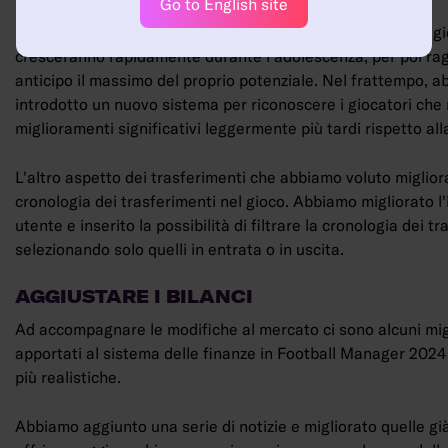
Go to English site
Inoltre, abbiamo modificato altri aspetti della crescita dei gi
cresceranno rapidamente durante l'adolescenza, per poi ra
anticipo il massimo del proprio potenziale. Nel frattempo, 
introdotto un nuovo sistema per riconoscere i giocatori ch
miglioramenti significativi leggermente più tardi rispetto al
L'altro aspetto dei trasferimenti che abbiamo voluto miglior
cronologia dei trasferimenti nel gioco. Abbiamo migliorato l'
utente e inserito la possibilità di filtrare la cronologia dei tr
selezionando solo quelli in entrata o in uscita.
AGGIUSTARE I BILANCI
Ad accompagnare le modifiche al mercato ci sono alcuni mi
apportati al sistema delle finanze in Football Manager 2024
più realistiche.
Abbiamo aggiunto una serie di notizie e migliorato quelle gi