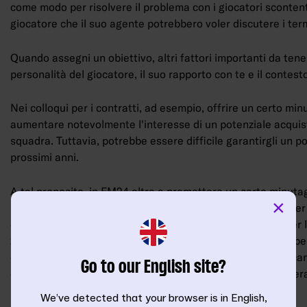
come modo per risolvere il problema con i giocatori scontenti
giocatore che il suo agente potrebbero voler discutere i termi
Quando assegni un obiettivo, altri fattori importanti da tene
personalità del giocatore, il suo rapporto con te e il contest
Nei colloqui per i contratti, ad esempio, offrire un certo mi
aumentare notevolmente l'interesse di un potenziale acquis
squadra. Tuttavia, potrebbe essere difficile garantirgli un po
prossimi anni.
A tal proposito, in FM24 oltre a promettere un certo minuta
×
impostare un obiettivo nella schermata con le trattative per 
esempio, se un attaccante ha chiesto di partire titolare per 
2025/26, ora puoi rispondere assegnandogli un obiettivo pe
che potrebbe essere realizzare un certo numero di gol in c
Go to our English site?
dovesse centrarlo, dovrai onorare la promessa fatta, schiera
stagione successiva.
We’ve detected that your browser is in English,