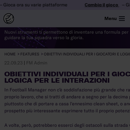
oca ora su varie piattaforme
Cambia il gioco
– Gioca 
LE
NOVITÀ
DI FM24
Menu
Nuovi strumenti ti permettono di inventare una formula per 
guidare la tua squadra verso la gloria.
HOME
FEATURES
OBIETTIVI INDIVIDUALI PER I GIOCATORI E LOG
22.09.23
|
FM Admin
OBIETTIVI INDIVIDUALI PER I GIO
LOGICA PER LE INTERAZIONI
In Football Manager non c'è soddisfazione più grande che rac
proprio lavoro, che si tratti di andare a segno per la decima p
piuttosto che di portare a casa l'ennesimo clean sheet, o anc
prospetto più interessante esprimere tutto il proprio potenzi
A volte, però, potrebbero esserci degli ostacoli sulla strada 