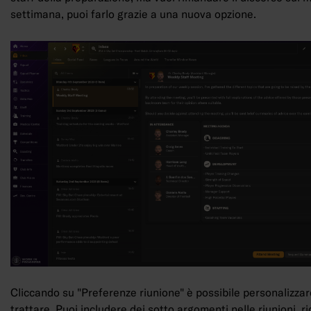
settimana, puoi farlo grazie a una nuova opzione.
Cliccando su "Preferenze riunione" è possibile personalizzar
trattare. Puoi includere dei sotto argomenti nelle riunioni, r