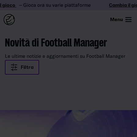
 gioco
– Gioca ora su varie piattaforme
Cambia il gi
Menu
Novità di Football Manager
Le ultime notizie e aggiornamenti su Football Manager
Filtra