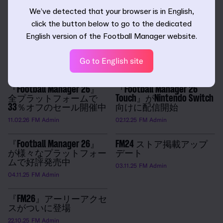
We’ve detected that your browser is in English,
click the button below to go to the dedicated
『Football Manager 26』
『FM26』アップデート
English version of the Football Manager website.
全プラットフォームで
26.2配信開始
40%オフ
09.03.26
FM Admin
Go to English site
09.04.26
FM Admin
『Football Manager 26』
『Football Manager 26
全プラットフォームで
Touch』がNintendo Switch
33％オフのセール開催中
向けに配信開始
11.02.26
FM Admin
02.12.25
FM Admin
『Football Manager 26』
FM24 ストア掲載アップ
が様々なプラットフォー
デート
ムで好評発売中
03.11.25
FM Admin
04.11.25
FM Admin
『FM26』アーリーアクセ
スがついに登場
22.10.25
FM Admin