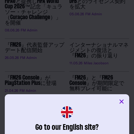
FIFAeと提携しFIFA World
DFBとのライセンス契約
Cup 2026™記念「キュラ
を拡大
ソー・チャレンジ
05.06.26
FM Admin
（Curaçao Challenge）」
を開催
08.06.26
FM Admin
『FM26』代表監督アップ
インターナショナルマネ
デート配信開始
ジメントの復活と
『FM26』の振り返り
26.05.26
FM Admin
11.05.26
Miles Jacobson
『FM26 Console』が
『FM26』と『FM26
PlayStation Plusに登場
Console』が期間限定で
無料プレイ可能に
21.04.26
FM Admin
16.04.26
FM Admin
×
『FM26』と『FM26 Console』がXbox
Game Pass Premiumでプレイ可能に
Go to our English site?
13.04.26
FM Admin