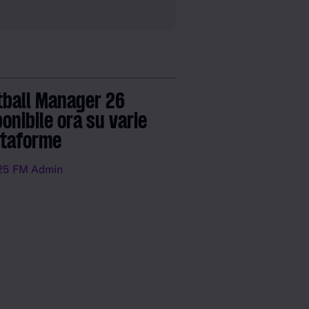
e, abilità potenziale e
catori e staff, e diverse
di gioco.
tball Manager 26
onibile ora su varie
ttaforme
25
FM Admin