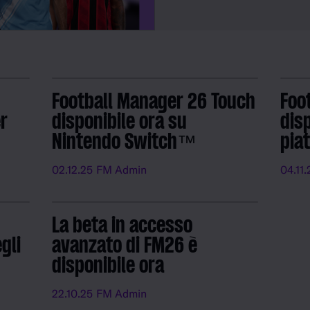
modifiche ad abilità attual
attributi di migliaia di gio
aggiunte e aggiornamenti 
Football Manager 26 Touch
Foo
r
disponibile ora su
disp
Nintendo Switch™
pia
02.12.25
FM Admin
04.11.
La beta in accesso
gli
avanzato di FM26 è
disponibile ora
22.10.25
FM Admin