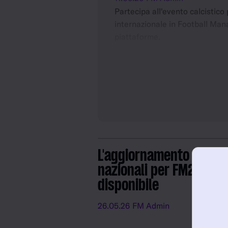
Partecipa all'evento calcistico 
internazionale in Football Man
piattaforme.
Acquista FM26 (PC/Mac), FM2
Switch™) con uno sconto del 50
per inseguire il successo sulla
L'aggiornamento Gesti
nazionali per FM26 è
disponibile
26.05.26
FM Admin