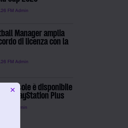
.26
FM Admin
tball Manager amplia
cordo di licenza con la
.26
FM Admin
6 Console è disponibile
×
 con PlayStation Plus
.26
FM Admin