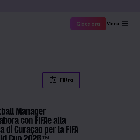
Menu
Gioca ora
Filtra
tball Manager
abora con FIFAe alla
a di Curaçao per la FIFA
ld Cup 2026™