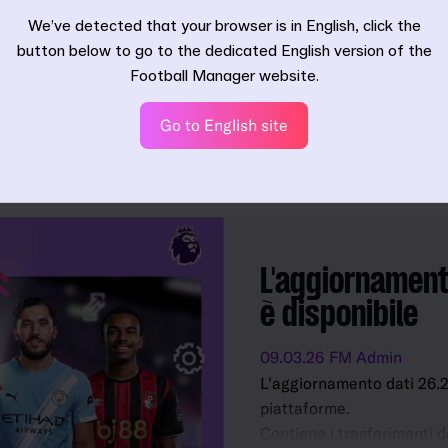
We’ve detected that your browser is in English, click the
FM26
FM26 e FM26 Console ora
Foo
button below to go to the dedicated English version of the
disponibili su Xbox Game
sco
Football Manager website.
Pass Premium
pia
Go to English site
13.04.26
FM Admin
09.04
L'aggiornament
è disponibile
09.03.26
FM Admin
L'aggiornamento dati 26.2
piattaforme.
Contiene i trasferimenti d