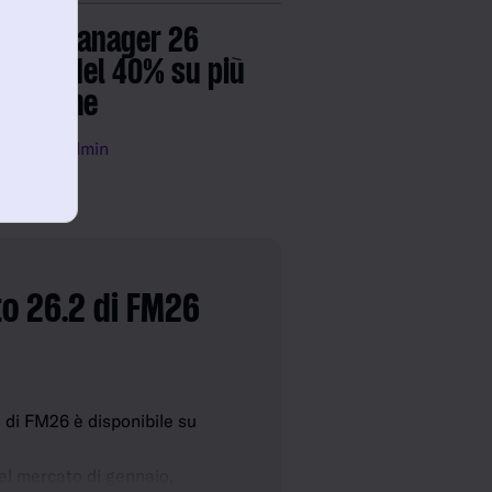
tball Manager 26
ntato del 40% su più
ttaforme
.26
FM Admin
o 26.2 di FM26
 di FM26 è disponibile su
el mercato di gennaio,