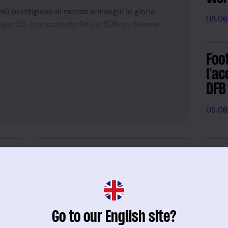
più prestigioso al mondo e insegui la gloria
08.06
ager 26, ora scontato fino al 50% su diverse
6 Console (Xbox/PS5) e FM26 Touch (Nintendo
Foo
% e prova nuovi strumenti e migliorie di gioco
l'ac
 panchina di una nazionale.
DFB
05.06
one
Il ritorno di Gestione
FM2
nazionali e un'analisi su
ora
FM26
21.04
11.05.26
Miles Jacobson
Go to our English site?