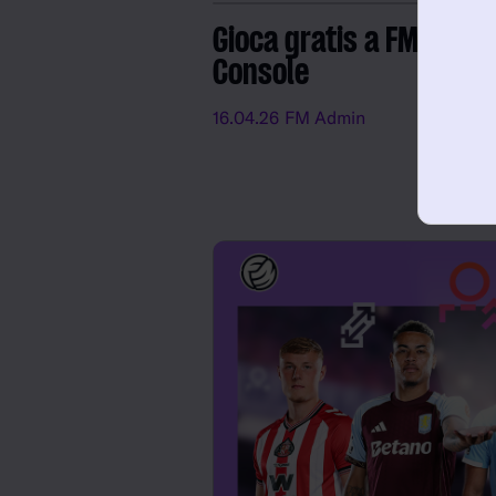
Gioca gratis a FM26 e 
Console
16.04.26
FM Admin