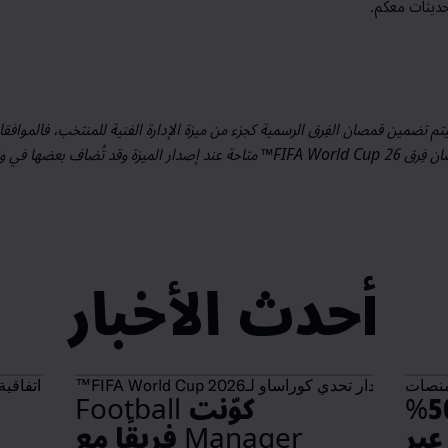
حديثات معكم.
سيتم تضمين قمصان الفِرق الرسمية كجزء من ميزة الإدارة الفنية للمنتخب، فالموافق
ان فِرق
FIFA World Cup 26
™ متاحة عند إصدار الميزة وقد تُضاف بعضها في 
أحدث الأخبار
توسّع FOOTBALL MANAGER اتفاقية الترخيص مع الاتحاد الألماني لكرة القدم
احصل على خصم 50%
كوّنت Football
لى لعبة FM26 عبر
Manager فريقًا مع