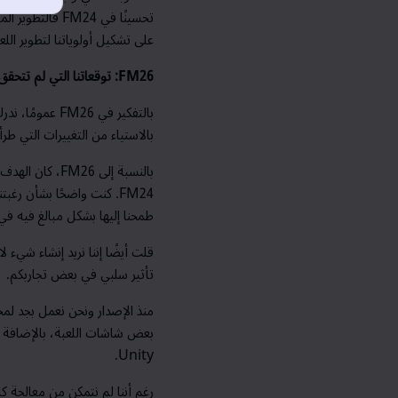
تحسينًا في
FM24
فالتطوير الم
على تشكيل أولوياتنا
لتطوير اللع
FM26
: توقعاتنا التي لم تتحقق
بالتفكير في
FM26
عمومًا، ندرك
بالاستياء من التغييرات التي طر
بالنسبة إلى
FM26
، كان الهدف 
FM24
. كنت واضحًا بشأن رغبتنا
طمحنا إليها بشكل مبالغ فيه ف
قلت أيضًا إننا نريد إنشاء شيء لا
تأثير سلبي في
بعض
تجاربكم.
منذ الإصدار ونحن نعمل بجد لمح
بعض شاشات اللعبة، بالإضافة إ
.
Unity
رغم أننا لم نتمكن من معالجة ك