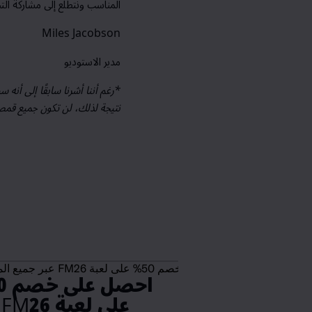
المناسب
ونتطلع إلى مشاركة الت
Miles Jacobson
مدير الاستوديو
*رغم أننا أشرنا سابقًا إلى أنه 
نتيجة لذلك، لن تكون جميع قمص
احصل على خصم 50% على لعبة FM26 عبر جميع المنصات
كوّنت Football Manager فريقًا مع FIFAe لإصدار تحدي كوراساو لـFIFA World Cup 2026™
ع