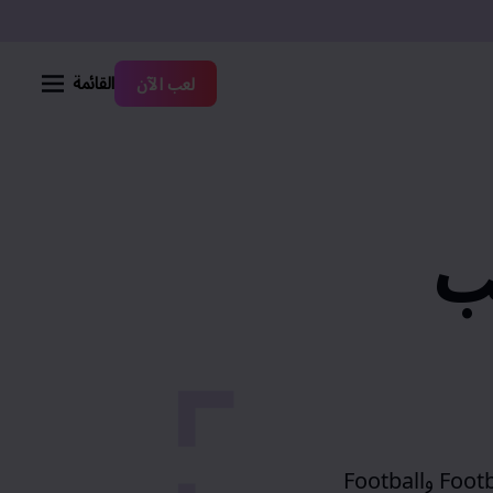
القائمة
لعب الآن
خب
Foot
و
Football