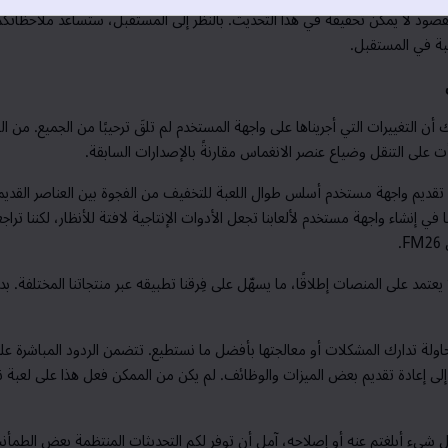
قصود لا يمكن تحقيقه في هذا التحديث.
بالنظر إلى المستقبل، ستساعد ملاحظاتكم 
بة
في المستقبل.
 أن التغييرات التي أجريناها على واجهة المستخدم لم تلقَ ترحيبًا من الجميع. من ال
أت على التنقل وضياع عنصر الانغماس مقارنةً بالإصدارات السابقة.
تقديم واجهة مستخدم أسلس طوال اللعبة للتخفيف من الفجوة بين العناصر القديمة 
 في إنشاء واجهة مستخدم لألعابنا تجعل الأدوات الإنتاجية لافتة للأنظار، لكننا ترا
ي
FM26
.
 يعتمد على المنصات إطلاقًا، ما يسهّل على فِرقنا تطبيقه عبر منتجاتنا المختلفة.
بد
اولة تدارك المشكلات أو معالجتها بأفضل ما نستطيع. تتضمن الردود المباشرة عل
لى إعادة تقديم بعض الميزات والوظائف. لم يكن من الممكن فعل هذا على لعبة ن
ل شيء أبلغتم عنه أو إصلاحه، آمل أن توفر لكم التحديثات المنتظمة بعض الطمأني