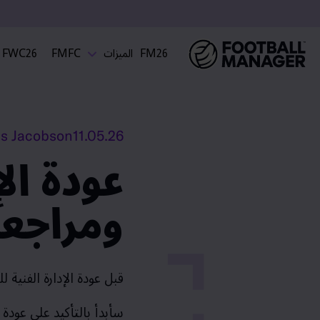
FM26
الميزات
FMFC
FWC26
es Jacobson
11.05.26
عودة ال
ومراجعة لـ
قبل عودة الإدارة الفنية 
سأبدأ بالتأكيد على عودة 