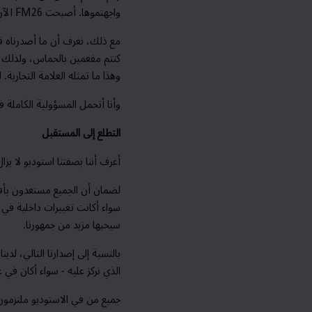
واجهتموها. أصبحت
FM26
الآن
مع ذلك، نعرف أن ما أصدرناه قد
كنتم مفعمين بالحماس، ولذلك أص
وهذا ما تمثله العلامة التجارية.
وأنا أتحمل المسؤولية الكاملة في
التطلع إلى المستقبل
أعرف أننا بصفتنا استوديو لا ي
لضمان أن الجميع مستعدون بأفضل
سواء أكانت تغييرات داخلية في ا
سيحبها مزيد من جمهورنا.
بالنسبة إلى إصدارنا التالي، لد
الذي نركز عليه - سواء أكان في 
جميع من في الاستوديو ملتزمون ب