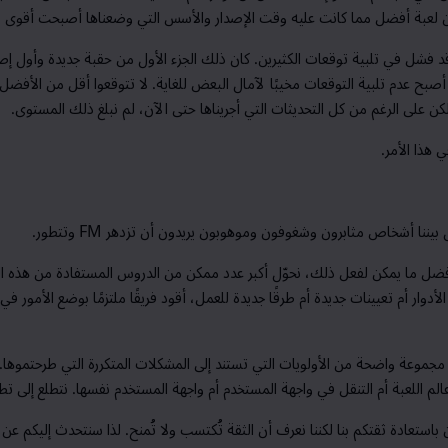
 لعبة أفضل مما كانت عليه وقت الإصدار والأسس التي وضعناها أصبحت أقوى بكث
 فشل في تلبية توقعات الكثيرين. كان ذلك الجزء الأول من حقبة جديدة وأول إصد
بح عدم تلبية التوقعات مخيبًا لآمال البعض للغاية. لا تتوقعوا أقل من الأفض
 لكن على الرغم من كل التحديثات التي أجريناها حتى الآن، لم نبلغ ذلك المستوى.
 هذا الأمر.
زال بيننا أشخاص مثابرون وشغوفون وموهوبون يريدون أن تزدهر
FM
وتتطور.
 ما يمكن لفعل ذلك، نحوّل أكبر عدد ممكن من الدروس المستفادة من هذه الدورة
لأدوار أم تعيينات جديدة أم
طرقًا جديدة للعمل
، أقود فريقًا ملتزمًا بوضع الأمور في
ينا مجموعة واضحة من الأولويات التي تستند إلى المشكلات المتكررة التي طرحتموها
.
عالم اللعبة أم التنقل في واجهة المستخدم أم واجهة المستخدم نفسها. نتطلع إلى تط
استعادة ثقتكم بنا لكننا نعرف أن الثقة تُكتسب ولا تُمنح.
لذا
سنتحدث إليكم عن ع